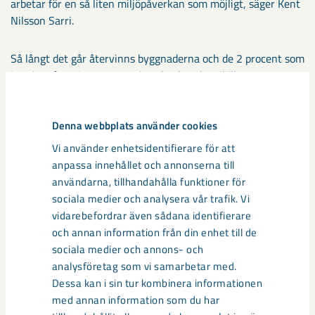
arbetar för en så liten miljöpåverkan som möjligt, säger Kent
Nilsson Sarri.
Så långt det går återvinns byggnaderna och de 2 procent som
inte kan återvinnas tas omhand enligt de miljölagar som
finns. Brännbart material som inte återbrukas
energiåtervinns i form av fjärrvärme och de inerta massorna
som betong och tegel används som fyllnad i de områden som
Denna webbplats använder cookies
anläggs efter att byggnaderna är borta.
Vi använder enhetsidentifierare för att
– Efter rivning gestaltas marken till ett trivsamt
anpassa innehållet och annonserna till
grönområde, kallad gruvstadspark. På så sätt behöver ingen
användarna, tillhandahålla funktioner för
bo intill ett industristängsel och platsen får leva vidare ett
sociala medier och analysera vår trafik. Vi
tag till innan det hamnar innanför rasriskområdet, säger
vidarebefordrar även sådana identifierare
Maria-Therése Edlert sektionschef på LKAB
och annan information från din enhet till de
Samhällsomvandling.
sociala medier och annons- och
analysföretag som vi samarbetar med.
Dessa kan i sin tur kombinera informationen
Dela
med annan information som du har