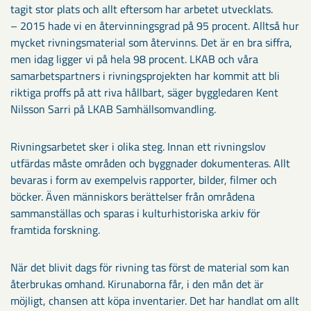
tagit stor plats och allt eftersom har arbetet utvecklats.
– 2015 hade vi en återvinningsgrad på 95 procent. Alltså hur
mycket rivningsmaterial som återvinns. Det är en bra siffra,
men idag ligger vi på hela 98 procent. LKAB och våra
samarbetspartners i rivningsprojekten har kommit att bli
riktiga proffs på att riva hållbart, säger byggledaren Kent
Nilsson Sarri på LKAB Samhällsomvandling.
Rivningsarbetet sker i olika steg. Innan ett rivningslov
utfärdas måste områden och byggnader dokumenteras. Allt
bevaras i form av exempelvis rapporter, bilder, filmer och
böcker. Även människors berättelser från områdena
sammanställas och sparas i kulturhistoriska arkiv för
framtida forskning.
När det blivit dags för rivning tas först de material som kan
återbrukas omhand. Kirunaborna får, i den mån det är
möjligt, chansen att köpa inventarier. Det har handlat om allt