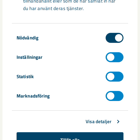
tillhandahållit eller som de har samlat in när
du har använt deras tjänster.
Taggar
Samtyckesval
Kiruna
samhällsomvandling
Nödvändig
Inställningar
Relaterat innehåll
Statistik
Marknadsföring
Visa detaljer