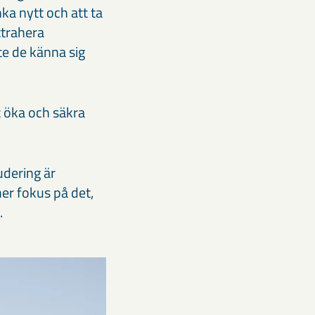
ka nytt och att ta
ttrahera
te de känna sig
t öka och säkra
udering är
er fokus på det,
k.