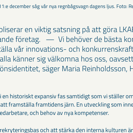
11:e december såg vår nya regnbågsvagn dagens ljus. Foto: R
serar en viktig satsning på att göra LKAB
nde företag. — Vi behöver de bästa k
tälla vår innovations- och konkurrenskraft
t alla känner sig välkomna hos oss, oavset
 könsidentitet, säger Maria Reinholdsson,
 en historiskt expansiv fas samtidigt som vi ställer om 
ör att framställa framtidens järn. En utveckling som in
darbetare, och behov av nya kompetenser.
rekryteringsbas och att stärka den interna kulturen är