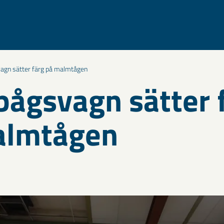
agn sätter färg på malmtågen
ågsvagn sätter 
almtågen