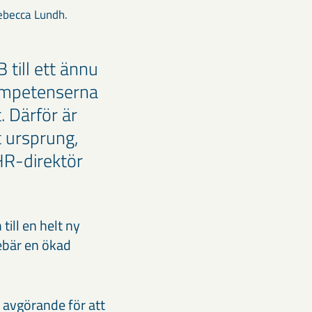
ebecca Lundh.
 till ett ännu
ompetenserna
. Därför är
t ursprung,
 HR-direktör
till en helt ny
nebär en ökad
 avgörande för att