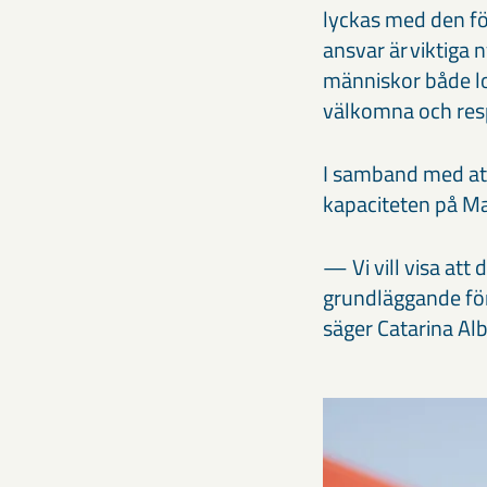
lyckas med den för
ansvar är viktiga n
människor både lo
välkomna och res
I samband med att 
kapaciteten på M
— Vi vill visa att
grundläggande för
säger Catarina Al