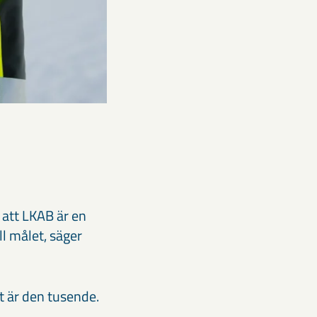
 att LKAB är en
ill målet, säger
et är den tusende.