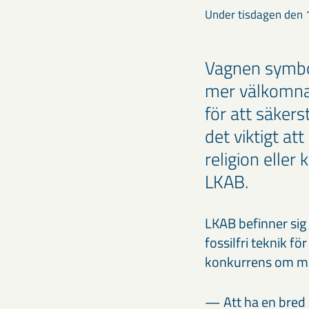
Under tisdagen den 
Vagnen symboli
mer välkomna
för att säkers
det viktigt at
religion eller
LKAB.
LKAB befinner sig i
fossilfri teknik f
konkurrens om me
— Att ha en bred 