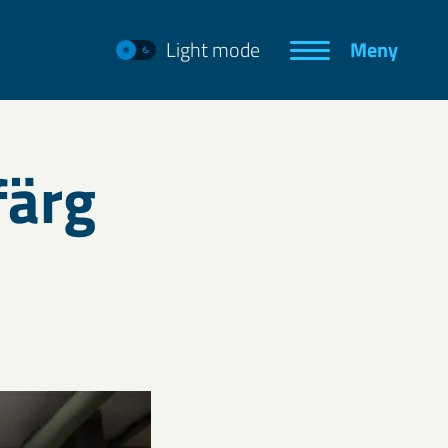
Light mode
Meny
färg