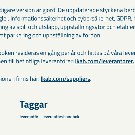
idigare version är gjord. De uppdaterade styckena berö
gler, informationssäkerhet och cybersäkerhet, GDPR, 
ing av spill och utsläpp, uppställningsytor och etabler
mt parkering och uppställning av fordon.
ken revideras en gång per år och hittas på våra leve
n till befintliga leverantörer:
lkab.com/leverantorer.
ionen finns här:
lkab.com/suppliers
.
Taggar
leverantör
leverantörshandbok