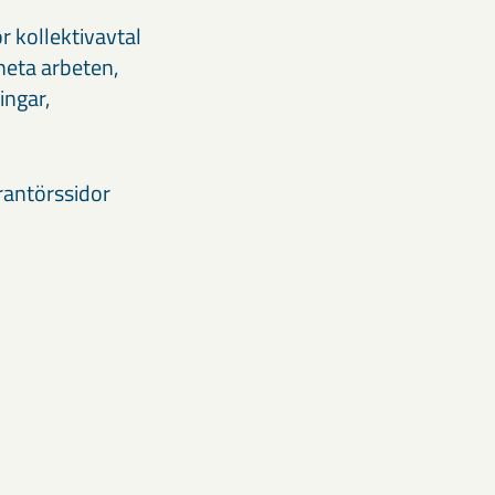
r kollektivavtal
heta arbeten,
ingar,
rantörssidor