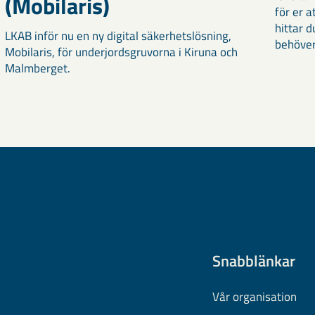
(Mobilaris)
för er a
hittar d
LKAB inför nu en ny digital säkerhetslösning,
behöver
Mobilaris, för underjordsgruvorna i Kiruna och
Malmberget.
Snabblänkar
Vår organisation