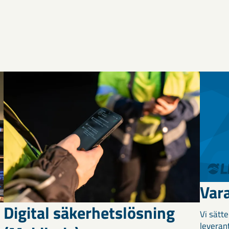
Var
Digital säkerhetslösning
Vi sätt
leverant