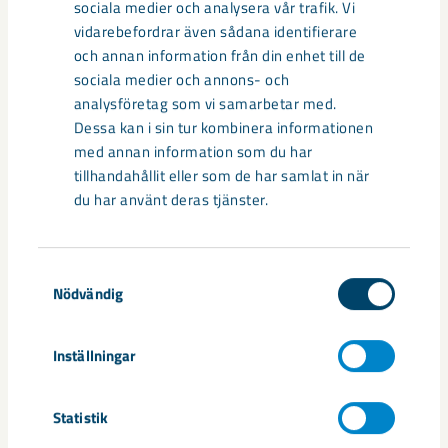
sociala medier och analysera vår trafik. Vi
vidarebefordrar även sådana identifierare
och annan information från din enhet till de
Sibirien-området i gamla Kiruna
sociala medier och annons- och
centrum avvecklas under 2026
analysföretag som vi samarbetar med.
Dessa kan i sin tur kombinera informationen
Under sommaren 2026 fortsätter avveckling av fastigheter i
med annan information som du har
gamla Kiruna centrum på grund av den pågående gruvdriften
tillhandahållit eller som de har samlat in när
– bland annat ...
du har använt deras tjänster.
Samtyckesval
Nödvändig
Inställningar
Statistik