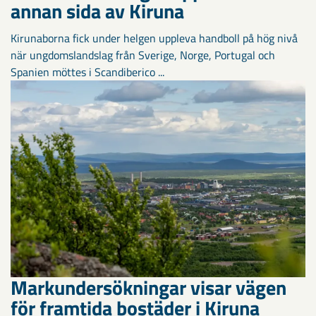
annan sida av Kiruna
Kirunaborna fick under helgen uppleva handboll på hög nivå
när ungdomslandslag från Sverige, Norge, Portugal och
Spanien möttes i Scandiberico ...
Markundersökningar visar vägen
för framtida bostäder i Kiruna