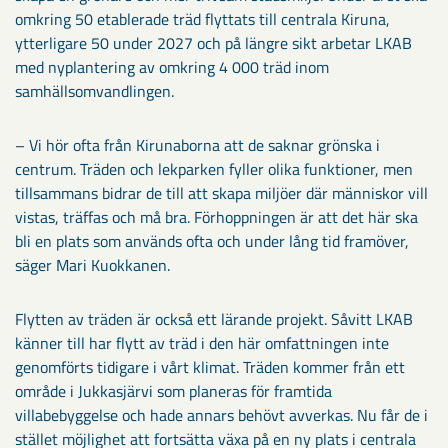
omkring 50 etablerade träd flyttats till centrala Kiruna,
ytterligare 50 under 2027 och på längre sikt arbetar LKAB
med nyplantering av omkring 4 000 träd inom
samhällsomvandlingen.
– Vi hör ofta från Kirunaborna att de saknar grönska i
centrum. Träden och lekparken fyller olika funktioner, men
tillsammans bidrar de till att skapa miljöer där människor vill
vistas, träffas och må bra. Förhoppningen är att det här ska
bli en plats som används ofta och under lång tid framöver,
säger Mari Kuokkanen.
Flytten av träden är också ett lärande projekt. Såvitt LKAB
känner till har flytt av träd i den här omfattningen inte
genomförts tidigare i vårt klimat. Träden kommer från ett
område i Jukkasjärvi som planeras för framtida
villabebyggelse och hade annars behövt avverkas. Nu får de i
stället möjlighet att fortsätta växa på en ny plats i centrala