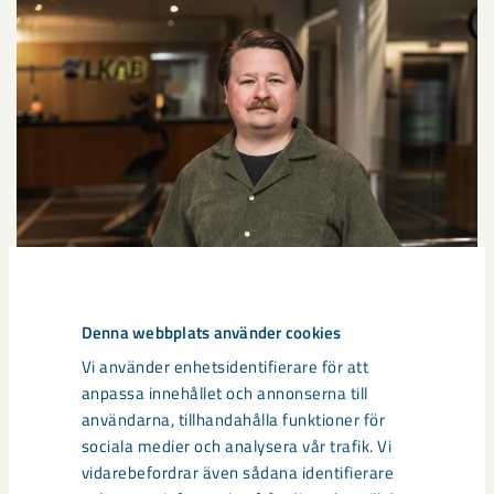
Joel Ahlquist, LKAB.
Denna webbplats använder cookies
Vi använder enhetsidentifierare för att
anpassa innehållet och annonserna till
Tony är en av två entreprenörer som i sommar flyttar hus på
användarna, tillhandahålla funktioner för
eget initiativ från det påverkade området. Erfarenheterna
sociala medier och analysera vår trafik. Vi
från projekten blir ett viktigt underlag i det fortsatta arbetet
vidarebefordrar även sådana identifierare
med att undersöka vilka möjligheter som kan finnas för