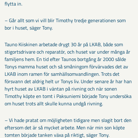
flytta in.
– Går allt som vi vill blir Timothy tredje generationen som
bor i huset, säger Tony.
Tauno Kiiskinen arbetade drygt 30 år på LKAB, både som
stigortsdrivare och reparatör, och huset var under många år
familjens hem. En tid efter Taunos bortgång år 2000 sålde
Tonys mamma huset och så småningom förvärvades det av
LKAB inom ramen för samhällsomvandlingen. Trots det
försvann det aldrig helt ur Tonys liv. Under senare år har han
hyrt huset av LKAB i väntan på rivning och när sonen
Timothy köpte en tomt i Paksuniemi började Tony undersöka
om huset trots allt skulle kunna undgå rivning.
– Vi hade pratat om möjligheten tidigare men slagit bort den
eftersom det är så mycket arbete. Men när min son köpte
tomten började tanken växa på riktigt, säger Tony.