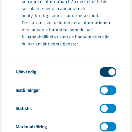
och annan information från din enhet till de
framtida husflyttar inom samhällsomvandlingen.
sociala medier och annons- och
analysföretag som vi samarbetar med.
– Samhället är egentligen byggt för nyproduktion, inte för
Dessa kan i sin tur kombinera informationen
att flytta befintliga hus. Så vi ser det här lite som ett test.
med annan information som du har
Först när man gått igenom hela processen vet man om det
tillhandahållit eller som de har samlat in när
var värt det, säger Tony.
du har använt deras tjänster.
Målet är att huset ska vara uppbyggt och vädersäkrat före
vintern.
Samtyckesval
Nödvändig
Tre generationer under
Inställningar
samma tak
Ett av Tonys tydligaste minnen från huset handlar om
Statistik
byggtiden tillsammans med pappa Tauno.
Marknadsföring
– Jag kommer ihåg hur nöjd pappa var när stommen och