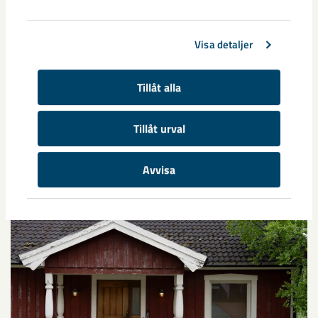
takstolarna var på plats. Hela stommen restes på åtta
timmar. Sedan tog jag ledigt från jobbet och arbetade
Visa detaljer
tillsammans med honom för att färdigställa huset.
När huset lämnat Stinsgatan i sommar kommer LKAB att
Tillåt alla
återställa marken och området blir en del av den
framväxande gruvstadsparken. För huset väntar däremot ett
Tillåt urval
nytt kapitel. Om allt går enligt plan står det i Paksuniemi före
vintern – redo för sin tredje generation.
Avvisa