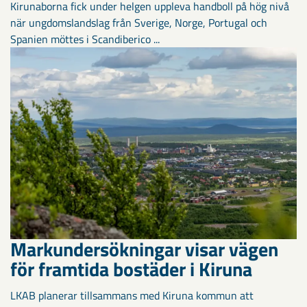
Kirunaborna fick under helgen uppleva handboll på hög nivå
när ungdomslandslag från Sverige, Norge, Portugal och
Spanien möttes i Scandiberico ...
Markundersökningar visar vägen
för framtida bostäder i Kiruna
LKAB planerar tillsammans med Kiruna kommun att