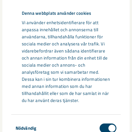
Markanvisningen innebär starten på det fortsatta arbetet att
ta projektet vidare mot genomförande och bidra till att stärka
Denna webbplats använder cookies
bostadsförsörjningen i Gällivare på både kort och lång sikt.
Vi använder enhetsidentifierare för att
anpassa innehållet och annonserna till
användarna, tillhandahålla funktioner för
Dela
sociala medier och analysera vår trafik. Vi
vidarebefordrar även sådana identifierare
och annan information från din enhet till de
sociala medier och annons- och
Taggar
analysföretag som vi samarbetar med.
Dessa kan i sin tur kombinera informationen
Gällivare
Projekt Gällivare/Malmberget
Repisvaara
samhällsomvandling
med annan information som du har
tillhandahållit eller som de har samlat in när
du har använt deras tjänster.
Relaterat innehåll
Samtyckesval
Nödvändig