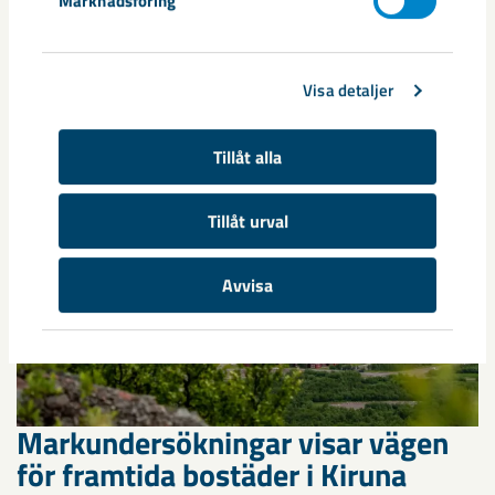
annan sida av Kiruna
Marknadsföring
Kirunaborna fick under helgen uppleva handboll på hög nivå
när ungdomslandslag från Sverige, Norge, Portugal och
Visa detaljer
Spanien möttes i Scandiberico ...
Tillåt alla
Tillåt urval
Avvisa
Markundersökningar visar vägen
för framtida bostäder i Kiruna