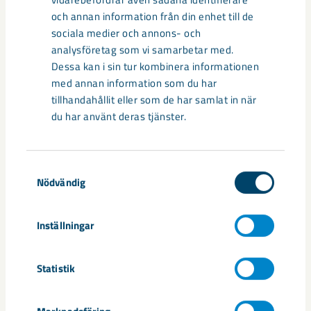
Sibirien-området i gamla Kiruna
och annan information från din enhet till de
centrum avvecklas under 2026
sociala medier och annons- och
analysföretag som vi samarbetar med.
Under sommaren 2026 fortsätter avveckling av fastigheter i
Dessa kan i sin tur kombinera informationen
gamla Kiruna centrum på grund av den pågående gruvdriften
med annan information som du har
– bland annat ...
tillhandahållit eller som de har samlat in när
du har använt deras tjänster.
Samtyckesval
Nödvändig
Inställningar
Statistik
Handbollstalanger upptäckte en