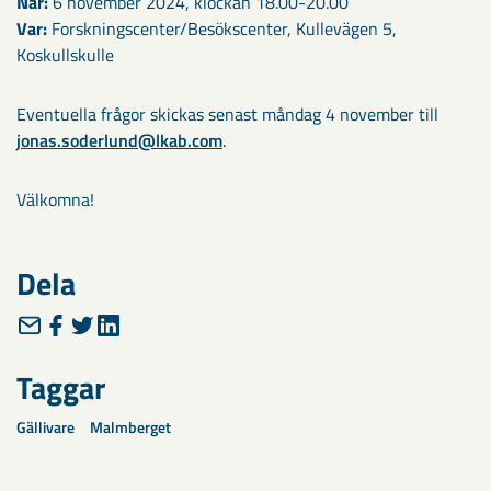
När:
6 november 2024, klockan 18.00-20.00
Var:
Forskningscenter/Besökscenter, Kullevägen 5,
Koskullskulle
Eventuella frågor skickas senast måndag 4 november till
jonas.soderlund@lkab.com
.
Välkomna!
Dela
Taggar
Gällivare
Malmberget