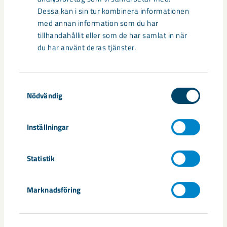
Så kan humanoida robotar öka
Dessa kan i sin tur kombinera informationen
säkerheten i framtidens gruva
med annan information som du har
tillhandahållit eller som de har samlat in när
Utvecklingen av humanoida robotar, människoliknande
du har använt deras tjänster.
robotar med armar och ben, går snabbt. I takt med att
tekniken blir alltmer avancerad ...
Samtyckesval
Nödvändig
Inställningar
Nytt sovringsverk växer fram
Statistik
Nu syns det hur LKAB:s nya sovringsverk successivt tar form.
Anläggningen kommer att ersätta det befintliga verket från
Marknadsföring
1950-talet och ...