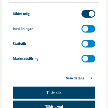
Samtyckesval
Nödvändig
Relaterat innehåll
Inställningar
Statistik
Marknadsföring
Visa detaljer
Tillåt alla
Tillåt urval