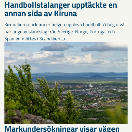
Handbollstalanger upptäckte en
annan sida av Kiruna
Kirunaborna fick under helgen uppleva handboll på hög nivå
när ungdomslandslag från Sverige, Norge, Portugal och
Spanien möttes i Scandiberico ...
Markundersökningar visar vägen