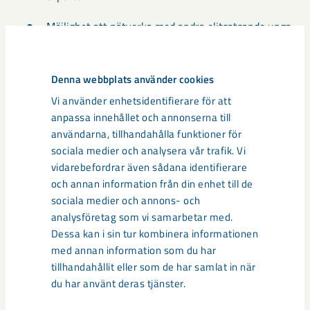
Möjlighet att nätverka med andra elitsatsande unga
från länet.
Denna webbplats använder cookies
Läs mer om projektet och hur man ansöker
här
.
Vi använder enhetsidentifierare för att
Kontakt:
Anna Skogh, ansvarig för sponsring och
anpassa innehållet och annonserna till
samhällsengagemang, Tel: 46 (0)980 726 28. E-mail:
användarna, tillhandahålla funktioner för
anna.skogh@lkab.com.
sociala medier och analysera vår trafik. Vi
vidarebefordrar även sådana identifierare
och annan information från din enhet till de
Dela
sociala medier och annons- och
analysföretag som vi samarbetar med.
Dessa kan i sin tur kombinera informationen
med annan information som du har
Taggar
tillhandahållit eller som de har samlat in när
du har använt deras tjänster.
Anna Skogh
Charlotte Kalla
samhällsengagemang
sponsring