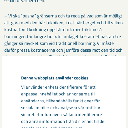
sedan utvärdera den.
– Vi ska ”pusha” gränserna och ta reda på vad som är möjligt
att göra med den här tekniken, i det här berget och till vilken
kostnad. Vid krökning uppstår dock mer friktion så
borrningen tar längre tid och i nuläget kostar det nästan tre
gånger så mycket som vid traditionell borrning. Vi måste
därför pressa kostnaderna och jämföra dessa mot den tid och
de resurser som krävs för att driva nya ortar som krävs vid
traditionell borrning säger Anders Edlert, projektledare för
prospekteringsborrning på LKAB.
Denna webbplats använder cookies
Vi använder enhetsidentifierare för att
Dela
anpassa innehållet och annonserna till
användarna, tillhandahålla funktioner för
sociala medier och analysera vår trafik. Vi
vidarebefordrar även sådana identifierare
Taggar
och annan information från din enhet till de