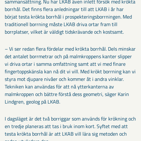
sammansättning. Nu har LKAB även inlett försök med krökta
borrhål. Det finns flera anledningar till att LKAB i år har
börjat testa krökta borrhål i prospekteringsborrningen. Med
traditionell borrning måste LKAB driva ortar fram till
borrplatser, vilket är väldigt tidskrävande och kostsamt.
– Vi ser redan flera fördelar med krökta borrhål. Dels minskar
det antalet borrmetrar och på malmkroppens kanter slipper
vi driva ortar i samma omfattning samt att vi med finare
fingertoppskänsla kan nå dit vi vill. Med krökt borrning kan vi
styra mot djupare nivåer och kommer åt i andra vinklar.
Tekniken kan användas för att nå ytterkanterna av
malmkroppen och bättre förstå dess geometri, säger Karin
Lindgren, geolog på LKAB.
I dagsläget är det två borriggar som används för krökning och
en tredje planeras att tas i bruk inom kort. Syftet med att
testa krökta borrhål är att LKAB vill lära sig metoden och