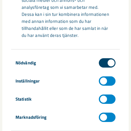
sociala medier och annons- och
gruva
Karin Lindgren
prospektering
analysföretag som vi samarbetar med.
Dessa kan i sin tur kombinera informationen
med annan information som du har
tillhandahållit eller som de har samlat in när
du har använt deras tjänster.
Relaterat innehåll
Samtyckesval
Nödvändig
Inställningar
Statistik
Marknadsföring