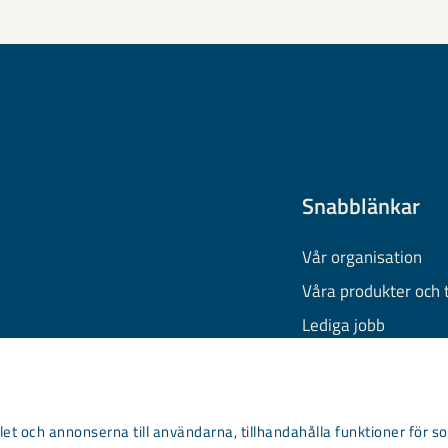
Snabblänkar
Vår organisation
Våra produkter och 
Lediga jobb
Finansiell informati
Behandling av pers
Information om coo
et och annonserna till användarna, tillhandahålla funktioner för so