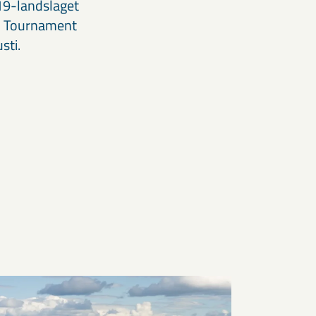
19-landslaget
co Tournament
sti.