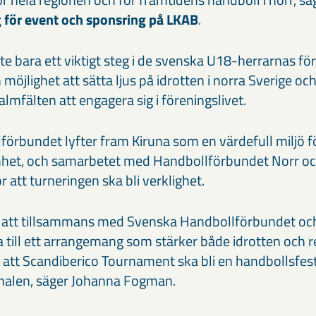
 för event och sponsring på LKAB
.
nte bara ett viktigt steg i de svenska U18-herrarnas fö
möjlighet att sätta ljus på idrotten i norra Sverige och 
lmfälten att engagera sig i föreningslivet.
örbundet lyfter fram Kiruna som en värdefull miljö f
het, och samarbetet med Handbollförbundet Norr oc
r att turneringen ska bli verklighet.
er att tillsammans med Svenska Handbollförbundet oc
a till ett arrangemang som stärker både idrotten och 
att Scandiberico Tournament ska bli en handbollsfes
ignalen, säger Johanna Fogman.