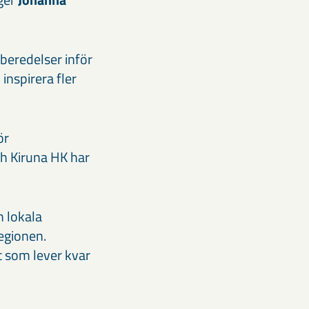
rberedelser inför
inspirera fler
ör
h Kiruna HK har
h lokala
regionen.
t som lever kvar