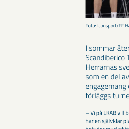
Foto: Iconsport/FF H
I sommar åter
Scandiberico 
Herrarnas sv
som en del av
engagemang o
förläggs turne
– Vi på LKAB vill b
har en självklar p
betyder mycket fö