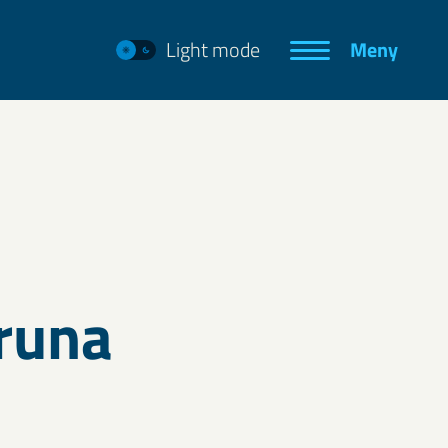
Light mode
Meny
iruna