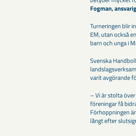
Fogman, ansvarig
Turneringen blir i
EM, utan också en 
barn och unga i Ma
Svenska Handbollf
landslagsverksam
varit avgörande fö
– Vi är stolta öv
föreningar få bidr
Förhoppningen är 
långt efter sluts