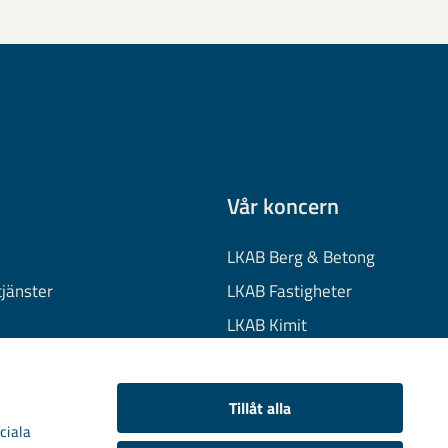
Vår koncern
LKAB Berg & Betong
tjänster
LKAB Fastigheter
LKAB Kimit
on
LKAB Mekaniska
onuppgifter
LKAB Minerals
Tillåt alla
kies
LKAB Wassara
ciala