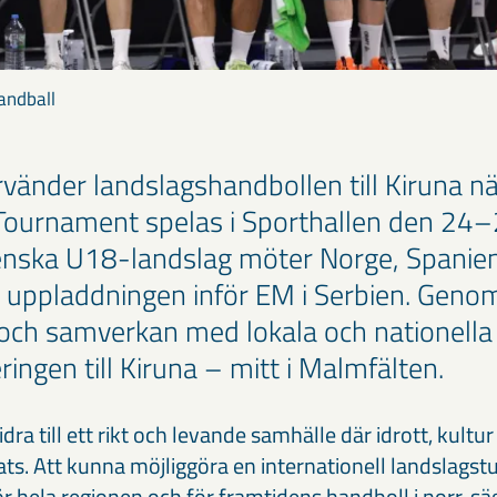
andball
vänder landslagshandbollen till Kiruna nä
Tournament spelas i Sporthallen den 24–2
enska U18-landslag möter Norge, Spanien
 uppladdningen inför EM i Serbien. Geno
ch samverkan med lokala och nationella 
ringen till Kiruna – mitt i Malmfälten.
idra till ett rikt och levande samhälle där idrott, kultu
lats. Att kunna möjliggöra en internationell landslagstu
r hela regionen och för framtidens handboll i norr, s