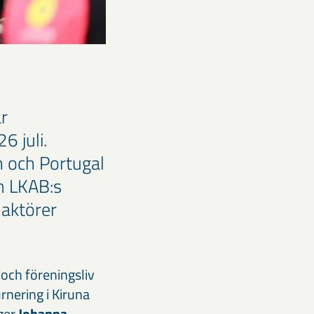
r
6 juli.
 och Portugal
m LKAB:s
aktörer
r och föreningsliv
rnering i Kiruna
äger
Johanna