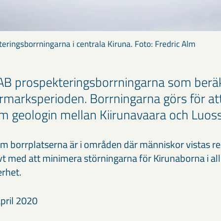
kteringsborrningarna i centrala Kiruna. Foto: Fredric Alm
KAB prospekteringsborrningarna som berä
rmarksperioden. Borrningarna görs för att
m geologin mellan Kiirunavaara och Luos
fem borrplatserna är i områden där människor vistas r
vt med att minimera störningarna för Kirunaborna i a
rhet.
pril 2020