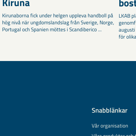
Kiruna
bost
Kirunaborna fick under helgen uppleva handboll på
LKAB pl
hög nivå när ungdomslandslag från Sverige, Norge,
genomf
Portugal och Spanien möttes i Scandiberico ...
augusti
för olika
Snabblänkar
Vår organisation