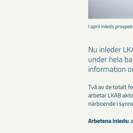
I april inleds prospe
Nu inleder L
under hela ba
information o
Två av de totalt 
arbetar LKAB akti
närboende i synne
Arbetena inleds:
a