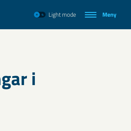
Light mode
Meny
gar i