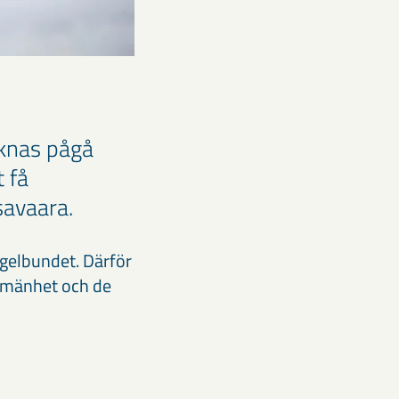
knas pågå
 få
savaara.
egelbundet. Därför
llmänhet och de