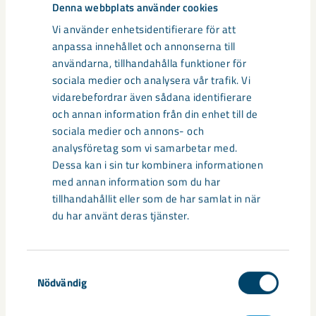
Denna webbplats använder cookies
Vi använder enhetsidentifierare för att
anpassa innehållet och annonserna till
användarna, tillhandahålla funktioner för
sociala medier och analysera vår trafik. Vi
vidarebefordrar även sådana identifierare
och annan information från din enhet till de
sociala medier och annons- och
analysföretag som vi samarbetar med.
Dessa kan i sin tur kombinera informationen
med annan information som du har
Sibirien-området i gamla Kiruna
tillhandahållit eller som de har samlat in när
centrum avvecklas under 2026
du har använt deras tjänster.
Under sommaren 2026 fortsätter avveckling av fastigheter i
gamla Kiruna centrum på grund av den pågående gruvdriften
Samtyckesval
– bland annat ...
Nödvändig