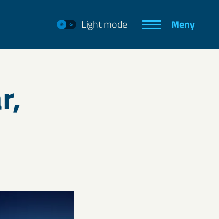
Light mode
Meny
r,