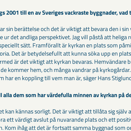
gs 2001 till en av Sveriges vackraste byggnader, vad 
r sin berättelse och det är viktigt att bevara den i si
 ur det andliga perspektivet. Jag vill påstå att heliga ru
speciellt sätt. Framförallt är kyrkan en plats som på
toria. Det är betydelsefullt att kunna söka upp en pla
därmed är det viktigt att kyrkan bevaras. Hemvändare 
de kommer hem, och många vandrar på kyrkogårdar. D
m har en koppling till vem man är, säger Hans Stiglund
till alla dem som har värdefulla minnen av kyrkan på 
et kan kännas sorligt. Det är viktigt att tillåta sig själ
ra ett värdigt avslut på nuvarande plats och ett posi
n. Kom ihåg att det är fortsatt samma byggnad som oc