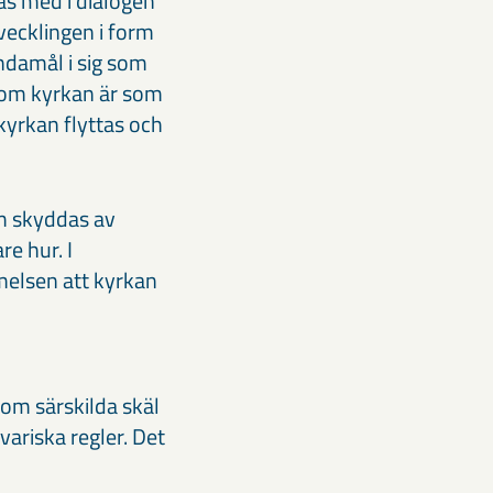
as med i dialogen
vecklingen i form
ndamål i sig som
 som kyrkan är som
 kyrkan flyttas och
om skyddas av
re hur. I
elsen att kyrkan
t om särskilda skäl
variska regler. Det