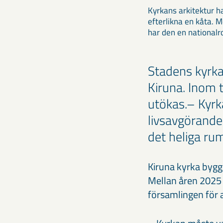
Kyrkans arkitektur ha
efterlikna en kåta. M
har den en nationalro
Stadens kyrka
Kiruna. Inom 
utökas.– Kyr
livsavgörande
det heliga rum
Kiruna kyrka byggd
Mellan åren 2025 o
församlingen för a