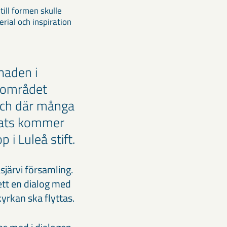
till formen skulle
rial och inspiration
naden i
uvområdet
och där många
plats kommer
 i Luleå stift.
sjärvi församling.
ett en dialog med
yrkan ska flyttas.