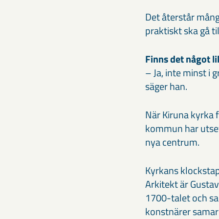
Det återstår många
praktiskt ska gå t
Finns det något li
– Ja, inte minst 
säger han.
När Kiruna kyrka f
kommun har utsett 
nya centrum.
Kyrkans klockstap
Arkitekt är Gusta
1700-talet och sam
konstnärer samar