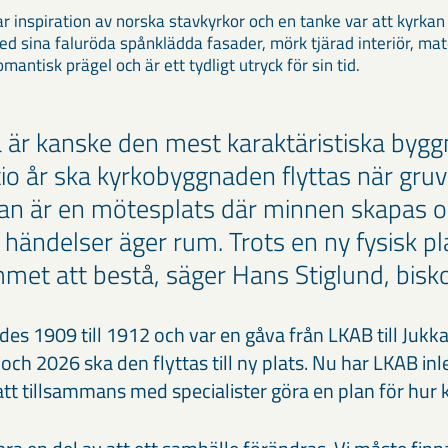
r inspiration av norska stavkyrkor och en tanke var att kyrkan 
ed sina faluröda spånklädda fasader, mörk tjärad interiör, mate
mantisk prägel och är ett tydligt utryck för sin tid.
 är kanske den mest karaktäristiska bygg
tio år ska kyrkobyggnaden flyttas när gr
kan är en mötesplats där minnen skapas 
 händelser äger rum. Trots en ny fysisk 
met att bestå, säger Hans Stiglund, biskop
es 1909 till 1912 och var en gåva från LKAB till Jukka
ch 2026 ska den flyttas till ny plats. Nu har LKAB inl
tt tillsammans med specialister göra en plan för hur k