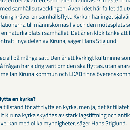
ra en del av att ett samhälle förändras. Vi måste finn
 med samhällsutvecklingen. Även i det här fallet då ut
tning kräver en samhällsflytt. Kyrkan har inget självä
elationerna till människornas liv och den mötesplats
 en naturlig plats i samhället. Det är en klok tanke att
tralt i nya delen av Kiruna, säger Hans Stiglund.
eciell på många sätt. Den är ett kyrkligt kultminne s
å frågan har aldrig varit om den ska flyttas, utan snara
 mellan Kiruna kommun och LKAB finns överenskomm
 flytta en kyrka?
illstånd för att flytta en kyrka, men ja, det är tillåte
lt Kiruna kyrka skyddas av stark lagstiftning och antik
verkan med olika myndigheter, säger Hans Stiglund.