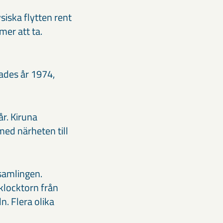
siska flytten rent
mer att ta.
ades år 1974,
år. Kiruna
med närheten till
samlingen.
klocktorn från
n. Flera olika