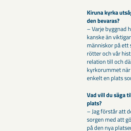
Kiruna kyrka utså
den bevaras?
– Varje byggnad ha
kanske än viktigare
människor på ett 
rötter och vår his
relation till och 
kyrkorummet när 
enkelt en plats so
Vad vill du säga 
plats?
– Jag förstår att d
sorgen med att gö
på den nya platse