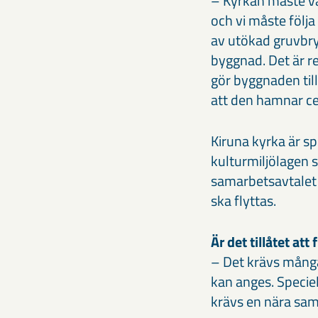
– Kyrkan måste va
och vi måste följa
av utökad gruvbry
byggnad. Det är r
gör byggnaden till
att den hamnar cen
Kiruna kyrka är sp
kulturmiljölagen s
samarbetsavtalet
ska flyttas.
Är det tillåtet att
– Det krävs många t
kan anges. Speciel
krävs en nära sam