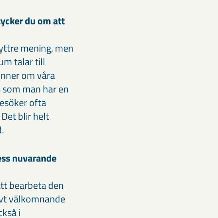
tycker du om att
n yttre mening, men
m talar till
minner om våra
ts som man har en
besöker ofta
et blir helt
.
dess nuvarande
v att bearbeta den
tivt välkomnande
kså i