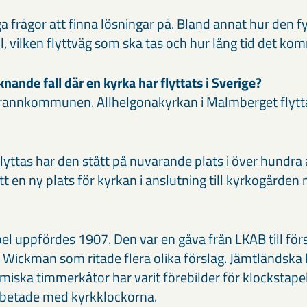
 frågor att finna lösningar på. Bland annat hur den fy
ill, vilken flyttväg som ska tas och hur lång tid det kom
knande fall där en kyrka har flyttats i Sverige?
i grannkommunen. Allhelgonakyrkan i Malmberget flytt
lyttas har den stått på nuvarande plats i över hundra 
en ny plats för kyrkan i anslutning till kyrkogården 
el uppfördes 1907. Den var en gåva från LKAB till för
v Wickman som ritade flera olika förslag. Jämtländska 
iska timmerkåtor har varit förebilder för klockstapel
betade med kyrkklockorna.