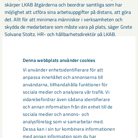
skärper LKAB åtgärderna och beordrar samtliga som har
möjlighet att utföra sina arbetsuppgifter på distans, att göra
det. Allt för att minimera människor i verksamheten och
skydda de medarbetare som måste vara på plats, säger Grete
Solvang Stoltz, HR- och hållbarhetsdirektör på LKAB.
Förädlingsverket startar upp
Denna webbplats använder cookies
Gällande situationen i Malmberget har LKAB en
Vi använder enhetsidentifierare för att
beredskapsplan som bygger på riskbedömningar där hänsyn
anpassa innehållet och annonserna till
har tagits till riskerna av smittspridning av covid-19. – Vi tar
användarna, tillhandahålla funktioner för
situationen på stort allvar och har en löpande översyn av
sociala medier och analysera vår trafik. Vi
behovet av åtgärder i verksamheten inom både gruva och
vidarebefordrar även sådana identifierare
förädlingsverk. Till exempel har flertalet medarbetare kunnat
och annan information från din enhet till de
återgå till arbetet och därför är nu planen att starta upp
sociala medier och annons- och
förädlingsverket MK3 under fredagen, säger Monika
analysföretag som vi samarbetar med.
Sammelin, tillförordnad områdeschef för Malmberget.
Dessa kan i sin tur kombinera informationen
med annan information som du har