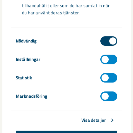
Under midsommarafton, fredag, cirka kl. 12.00 togs
tillhandahållit eller som de har samlat in när
pelletsverket MK3 åter i drift.
du har använt deras tjänster.
Samtyckesval
Nödvändig
Dela
Inställningar
Taggar
Statistik
Covid-19
Michael Palo
Monika Sammelin
Marknadsföring
Visa detaljer
Relaterat innehåll