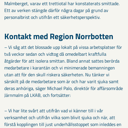
Malmberget, varav ett trettiotal har konstaterats smittade.
Ett av verken stängde därför några dagar på grund av
personalbrist och utifrån ett säkerhetsperspektiv.
Kontakt med Region Norrbotten
– Vi såg att det blossade upp lokalt på vissa arbetsplatser för
två veckor sedan och vidtog då omedelbart kraftfulla
åtgärder för att isolera smittan. Bland annat sattes berörda
medarbetare i karantän och vi minimerade bemanningen
utan att för den skull riskera säkerheten. Nu tänker vi
särskilt på de medarbetare som är och har varit sjuka samt
deras anhöriga, säger Michael Palo, direktör för affärsområde
Järnmalm på LKAB, och fortsätter:
– Vi har lite svårt att utifrån vad vi känner till i vår
verksamhet och utifrån vilka som blivit sjuka och när, att
förstå kopplingen till just underhållsstoppet som inleddes en