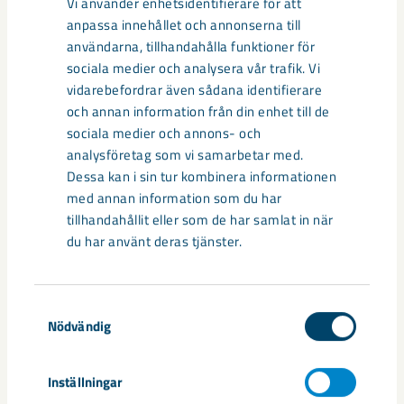
Vi använder enhetsidentifierare för att
anpassa innehållet och annonserna till
användarna, tillhandahålla funktioner för
sociala medier och analysera vår trafik. Vi
vidarebefordrar även sådana identifierare
och annan information från din enhet till de
sociala medier och annons- och
analysföretag som vi samarbetar med.
Dessa kan i sin tur kombinera informationen
Sibirien-området i gamla Kiruna
med annan information som du har
centrum avvecklas under 2026
tillhandahållit eller som de har samlat in när
du har använt deras tjänster.
Under sommaren 2026 fortsätter avveckling av fastigheter i
gamla Kiruna centrum på grund av den pågående gruvdriften
– bland annat ...
Samtyckesval
Nödvändig
Inställningar