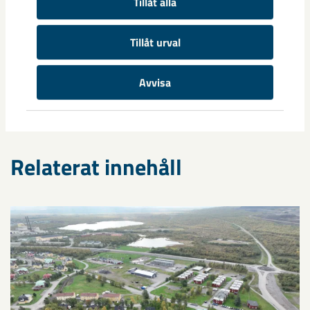
Tillåt alla
Tillåt urval
Taggar
Kiruna
samhällsengagemang
sponsring
Avvisa
Relaterat innehåll