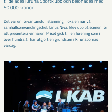
tilldelades Kiruna Sportklubb och belönades med
50 000 kronor.
Det var en förväntansfull stämning i lokalen när vår
samhällsomvandlingschef, Linus Niva, klev upp på scenen för
att presentera vinnaren. Priset gick till en förening som i
över hundra år har utgjort en grundsten i Kirunabornas
vardag.