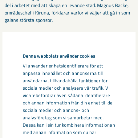
del i arbetet med att skapa en levande stad. Magnus Backe,
områdeschef i Kiruna, förklarar varför vi väljer att gå in som
galans största sponsor:
– Vi vill, genom vårt engagemang, stötta och stärka det
lokala näringslivet. Vi vill bidra till en positiv utveckling av
vår stad, där det finns en framtidstro. Då krävs ett
Denna webbplats använder cookies
fungerande näringsliv, så att människor kan bo och verka
Vi använder enhetsidentifierare för att
här, säger Magnus Backe.
anpassa innehållet och annonserna till
användarna, tillhandahålla funktioner för
Han betonar att galan är en avgörande plattform för att
sociala medier och analysera vår trafik. Vi
knyta kontakter och bygga samarbeten över
vidarebefordrar även sådana identifierare
branschgränserna.
och annan information från din enhet till de
sociala medier och annons- och
– Det ger oss en plattform för att nätverka med andra
analysföretag som vi samarbetar med.
företag och skapa en gemenskap mellan olika aktörer där vi
Dessa kan i sin tur kombinera informationen
kan växa tillsammans. Genom långsiktigt ansvar och
med annan information som du har
samverkan bygger vi en hållbar framtid för alla.