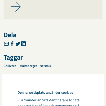
Dela
Taggar
Gällivare
Malmberget
seismik
Denna webbplats använder cookies
Relaterat innehåll
Vi använder enhetsidentifierare för att
anpassa innehållet och annonserna till