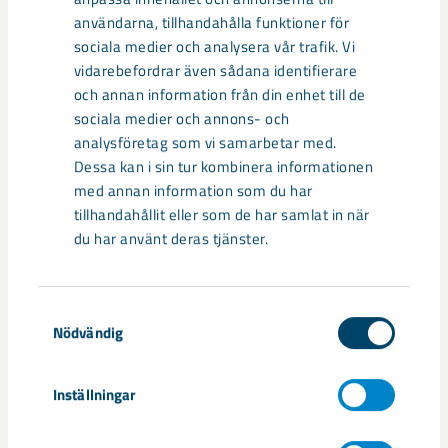
användarna, tillhandahålla funktioner för
sociala medier och analysera vår trafik. Vi
vidarebefordrar även sådana identifierare
och annan information från din enhet till de
sociala medier och annons- och
analysföretag som vi samarbetar med.
Dessa kan i sin tur kombinera informationen
med annan information som du har
tillhandahållit eller som de har samlat in när
du har använt deras tjänster.
Så kan humanoida robotar öka
Samtyckesval
säkerheten i framtidens gruva
Nödvändig
Utvecklingen av humanoida robotar, människoliknande
Inställningar
robotar med armar och ben, går snabbt. I takt med att
tekniken blir alltmer avancerad ...