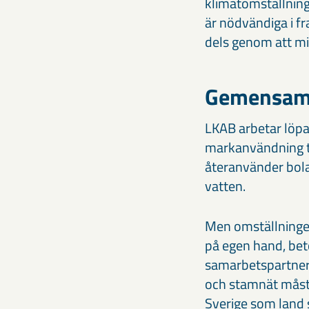
klimatomställning
är nödvändiga i fr
dels genom att mi
Gemensam 
LKAB arbetar löpa
markanvändning ti
återanvänder bola
vatten.
Men omställningen
på egen hand, bet
samarbetspartners
och stamnät måste 
Sverige som land 