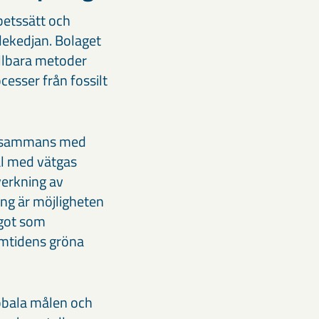
rbetssätt och
rdekedjan. Bolaget
ållbara metoder
cesser från fossilt
tillsammans med
ål med vätgas
verkning av
ing är möjligheten
ågot som
amtidens gröna
lobala målen och