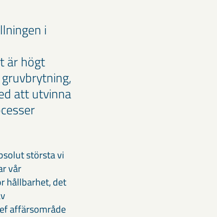
lningen i
t är högt
 gruvbrytning,
ed att utvinna
ocesser
bsolut största vi
ar vår
r hållbarhet, det
av
hef affärsområde