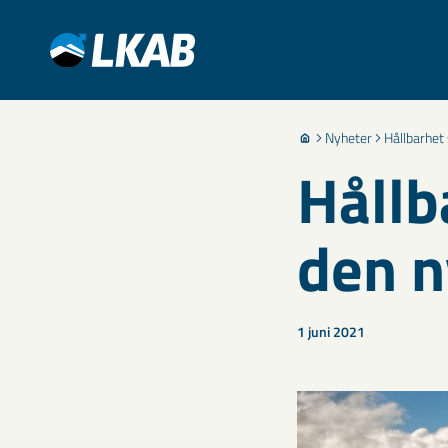
Nyheter
Hållbarhet 
Hållb
den n
1 juni 2021