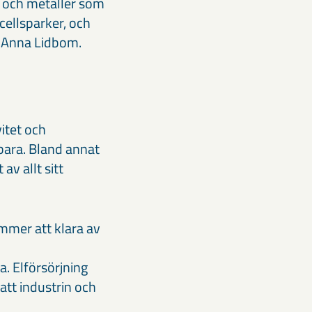
r och metaller som
lcellsparker, och
r Anna Lidbom.
itet och
bara. Bland annat
v allt sitt
mmer att klara av
. Elförsörjning
att industrin och