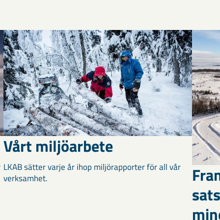
Vårt miljöarbete
v
LKAB sätter varje år ihop miljörapporter för all vår
Fram
verksamhet.
sats
min