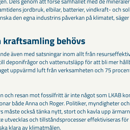
en. Dels genom att förse samhället med de minerale
amtidens jordbruk, elbilar, batterier, vindkraft- och so
nska den egna industrins påverkan på klimatet, säge
kraftsamling behövs
nde även med satsningar inom allt från resurseffektiv
ll deponifrågor och vattenutsläpp för att bli mer håll
get uppvärmd luft från verksamheten och 75 procent a
 och resan mot fossilfritt är inte något som LKAB ko
onar både Anna och Roger. Politiker, myndigheter och
 måste också tänka nytt, stort och kavla upp ärmarna
utvecklas och tillståndsprocesser effektiviseras för 
ska klara av klimatmålen.