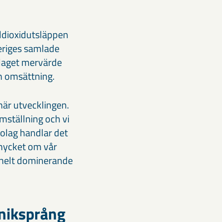
oldioxidutsläppen
veriges samlade
olaget mervärde
in omsättning.
här utvecklingen.
omställning och vi
bolag handlar det
 mycket om vår
 helt dominerande
kniksprång