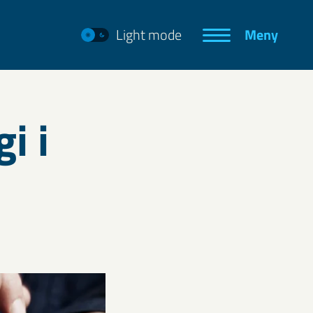
Light mode
Meny
i i