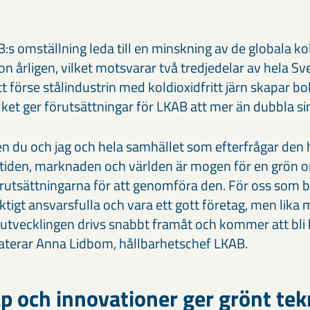
:s omställning leda till en minskning av de globala k
n årligen, vilket motsvarar två tredjedelar av hela S
t förse stålindustrin med koldioxidfritt järn skapar b
ilket ger förutsättningar för LKAB att mer än dubbla s
en du och jag och hela samhället som efterfrågar den 
t i tiden, marknaden och världen är mogen för en grön 
örutsättningarna för att genomföra den. För oss som 
ktigt ansvarsfulla och vara ett gott företag, men lika
 utvecklingen drivs snabbt framåt och kommer att bli
taterar Anna Lidbom, hållbarhetschef LKAB.
p och innovationer ger grönt te