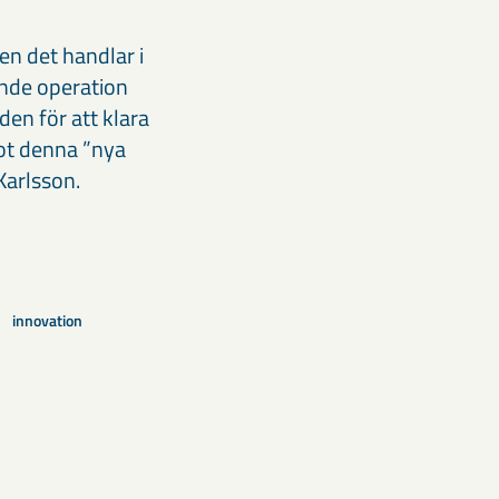
en det handlar i
ande operation
en för att klara
mot denna ”nya
 Karlsson.
innovation