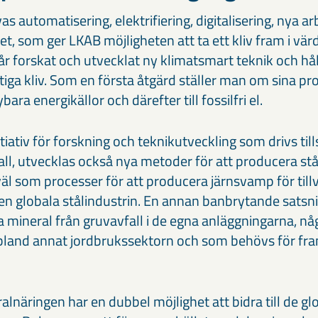
s automatisering, elektrifiering, digitalisering, nya a
t, som ger LKAB möjligheten att ta ett kliv fram i vä
r forskat och utvecklat ny klimatsmart teknik och h
tiga kliv. Som en första åtgärd ställer man om sina pro
bara energikällor och därefter till fossilfri el.
initiativ för forskning och teknikutveckling som drivs 
ll, utvecklas också nya metoder för att producera st
såväl som processer för att producera järnsvamp för till
t den globala stålindustrin. En annan banbrytande satsn
ka mineral från gruvavfall i de egna anläggningarna, n
bland annat jordbrukssektorn och som behövs för fr
lnäringen har en dubbel möjlighet att bidra till de g