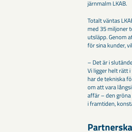
järnmalm LKAB.
Totalt väntas LKAB
med 35 miljoner to
utsläpp. Genom at
för sina kunder, v
– Det är i slutänd
Vi ligger helt rät
har de tekniska f
om att vara långsi
affär – den gröna
i framtiden, kons
Partnerska