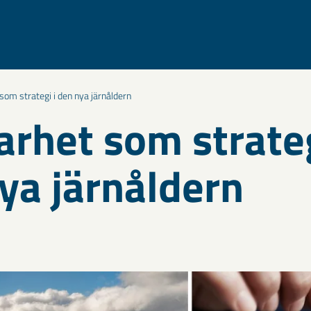
som strategi i den nya järnåldern
arhet som strateg
ya järnåldern