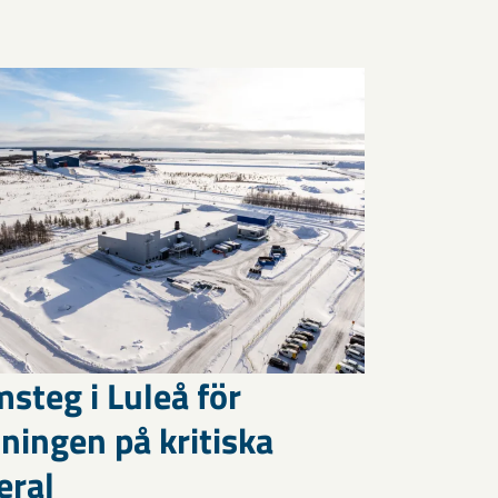
steg i Luleå för
ningen på kritiska
eral