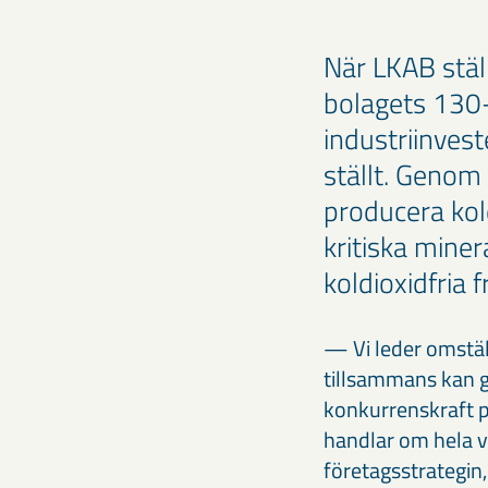
När LKAB stäl
bolagets 130-
industriinvest
ställt. Genom 
producera kol
kritiska mine
koldioxidfria f
— Vi leder omställ
tillsammans kan g
konkurrenskraft på
handlar om hela v
företagsstrategin