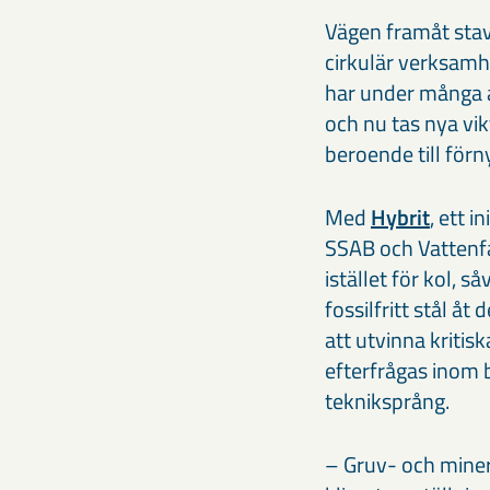
Vägen framåt stava
cirkulär verksamhe
har under många å
och nu tas nya vik
beroende till förny
Med
Hybrit
, ett 
SSAB och Vattenfa
istället för kol, 
fossilfritt stål å
att utvinna kritis
efterfrågas inom 
tekniksprång.
– Gruv- och minera