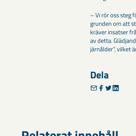
– Vi rör oss steg 
grunden om att st
kräver insatser f
av detta. Glädjan
järnålder”, vilket 
Dela
Relaterat innehåll