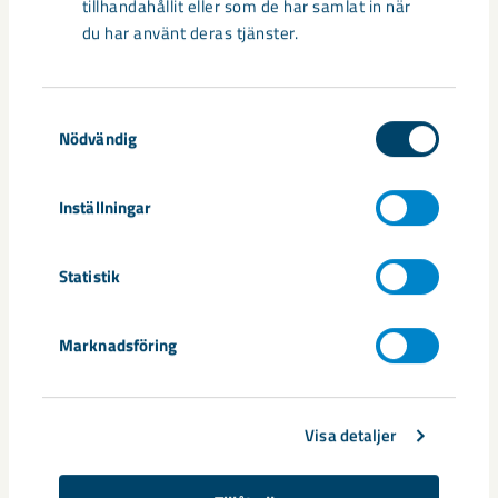
tillhandahållit eller som de har samlat in när
du har använt deras tjänster.
Samtyckesval
Nödvändig
Sibirien-området i gamla Kiruna
Inställningar
centrum avvecklas under 2026
Under sommaren 2026 fortsätter avveckling av fastigheter i
Statistik
gamla Kiruna centrum på grund av den pågående gruvdriften
– bland annat ...
Marknadsföring
Visa detaljer