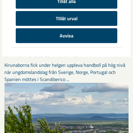
Tillåt alla
Tillåt urval
Avvisa
Handbollstalanger upptäckte en
annan sida av Kiruna
Kirunaborna fick under helgen uppleva handboll på hög nivå
när ungdomslandslag från Sverige, Norge, Portugal och
Spanien möttes i Scandiberico ...