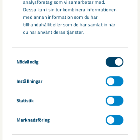
analysföretag som vi samarbetar med.
Dessa kan i sin tur kombinera informationen
med annan information som du har
tillhandahållit eller som de har samlat in när
du har använt deras tjänster.
Stoppet på Malmbanan innebär att mängden av lagren av bland
annat pellets i Kiruna och Svappavaara växer dagligen. Foto: David
Samtyckesval
Björnström/LKAB
Nödvändig
Dela
Inställningar
Statistik
Taggar
Marknadsföring
järnväg
Linda Bjurholt
LKAB Malmtrafik
logistik
Malmbanan
Markus Björnfot
Trafikverket
tåg