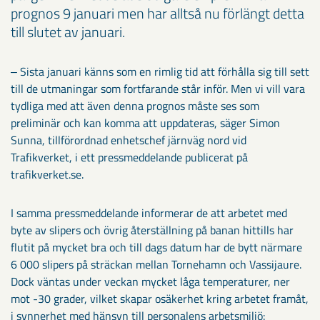
prognos 9 januari men har alltså nu förlängt detta
till slutet av januari.
‒ Sista januari känns som en rimlig tid att förhålla sig till sett
till de utmaningar som fortfarande står inför. Men vi vill vara
tydliga med att även denna prognos måste ses som
preliminär och kan komma att uppdateras, säger Simon
Sunna, tillförordnad enhetschef järnväg nord vid
Trafikverket, i ett pressmeddelande publicerat på
trafikverket.se.
I samma pressmeddelande informerar de att arbetet med
byte av slipers och övrig återställning på banan hittills har
flutit på mycket bra och till dags datum har de bytt närmare
6 000 slipers på sträckan mellan Tornehamn och Vassijaure.
Dock väntas under veckan mycket låga temperaturer, ner
mot -30 grader, vilket skapar osäkerhet kring arbetet framåt,
i synnerhet med hänsyn till personalens arbetsmiljö: