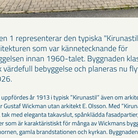
n 1 representerar den typiska "Kirunasti
rkitekturen som var kännetecknande för
gelsen innan 1960-talet. Byggnaden kl
k värdefull bebyggelse och planeras nu flyt
026.
uppfördes år 1913 i typisk ”Kirunastil” även om ark
var Gustaf Wickman utan arkitekt E. Olsson. Med ”Kiru
a tak med eleganta takavslut, spånklädda fasadpartie
er som är karaktäristiskt för många av Wickmans byg
ornen, gamla brandstationen och kyrkan. Byggnaden 