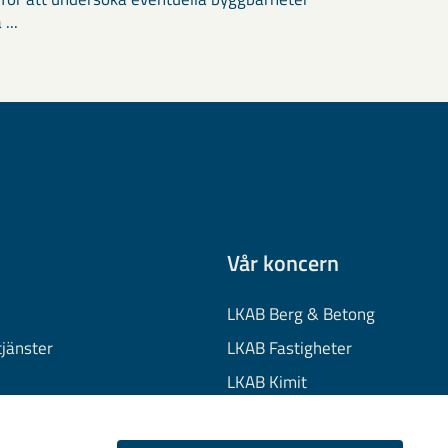
 ...
Vår koncern
LKAB Berg & Betong
tjänster
LKAB Fastigheter
LKAB Kimit
on
LKAB Mekaniska