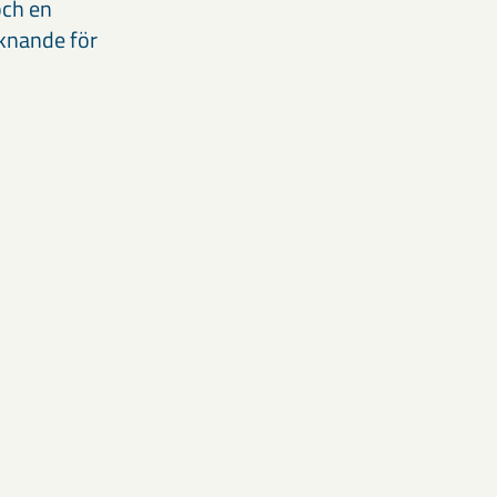
och en
cknande för