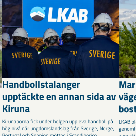
Handbollstalanger
Mar
upptäckte en annan sida av
väg
Kiruna
bost
Kirunaborna fick under helgen uppleva handboll på
LKAB pl
hög nivå när ungdomslandslag från Sverige, Norge,
genomf
Portugal och Spanien möttes i Scandiberico ...
augusti