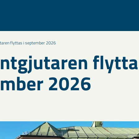
aren flyttas i september 2026
tgjutaren flytta
ember 2026