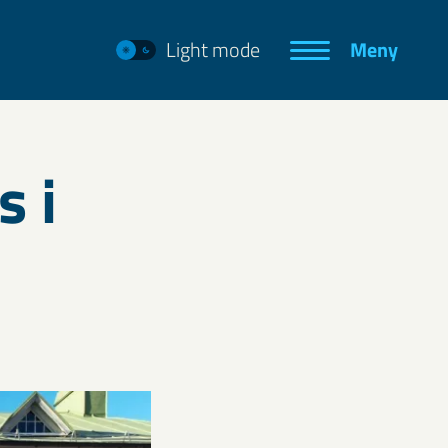
Light mode
Meny
s i