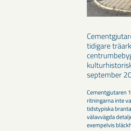
Cementgjutare
tidigare träa
centrumbebyg
kulturhistoris
september 2
Cementgjutaren 1 
ritningarna inte 
tidstypiska brant
välavvägda detalj
exempelvis bläckh