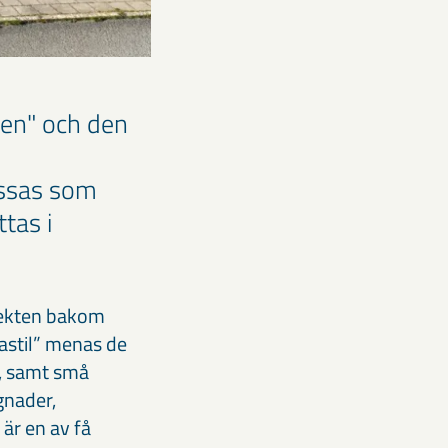
len" och den
assas som
tas i
itekten bakom
nastil” menas de
r, samt små
gnader,
är en av få