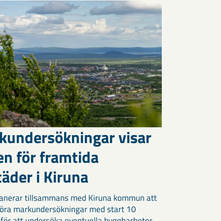
kundersökningar visar
en för framtida
äder i Kiruna
anerar tillsammans med Kiruna kommun att
öra markundersökningar med start 10
 för att undersöka eventuella byggbarheter