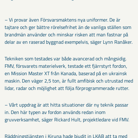
– Vi provar även Försvarsmaktens nya uniformer. De är
tajtare och ger bättre rörelsefrihet än de vanliga ställen som
brandmän använder och minskar risken att man fastnar på
delar av en raserad byggnad exempelvis, säger Lynn Ranåker.
Tekniken som testades var både avancerad och mångsidig.
FMV, försvarets materielverk, testade ett fjärrstyrt fordon,
en Mission Master XT från Kanada, baserad på en ukrainsk
maskin. Den väger 2,5 ton, är fullt amfibisk och utrustad med
lidar, radar och möjlighet att följa förprogrammerade rutter.
– Vårt uppdrag är att hitta situationer där ny teknik passar
in. Den här typen av fordon används redan inom
gruvverksamhet, säger Rickard Hult, projektledare vid FMV.
Räddningstjänsten i Kiruna hade bjudit in LKAB att ta med