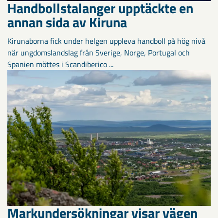
Handbollstalanger upptäckte en
annan sida av Kiruna
Kirunaborna fick under helgen uppleva handboll på hög nivå
när ungdomslandslag från Sverige, Norge, Portugal och
Spanien möttes i Scandiberico ...
Markundersökningar visar vägen