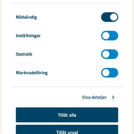
Samtyckesval
En av LKAB:s robothundar deltog under testerna, styrd av tekniker
Nödvändig
Daniel Jatko.
Inställningar
Metodförsöken som leds av MSB är en del av ett långsiktigt
arbete för att stärka svensk räddningstjänsts kapacitet i
Statistik
komplexa miljöer – där riskerna är höga och insatserna
kräver både ny teknik och taktisk förmåga.
Marknadsföring
Dela
Visa detaljer
Taggar
Tillåt alla
Kiruna
msb
Tillåt urval