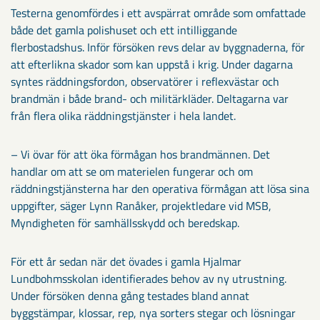
Testerna genomfördes i ett avspärrat område som omfattade
både det gamla polishuset och ett intilliggande
flerbostadshus. Inför försöken revs delar av byggnaderna, för
att efterlikna skador som kan uppstå i krig. Under dagarna
syntes räddningsfordon, observatörer i reflexvästar och
brandmän i både brand- och militärkläder. Deltagarna var
från flera olika räddningstjänster i hela landet.
– Vi övar för att öka förmågan hos brandmännen. Det
handlar om att se om materielen fungerar och om
räddningstjänsterna har den operativa förmågan att lösa sina
uppgifter, säger Lynn Ranåker, projektledare vid MSB,
Myndigheten för samhällsskydd och beredskap.
För ett år sedan när det övades i gamla Hjalmar
Lundbohmsskolan identifierades behov av ny utrustning.
Under försöken denna gång testades bland annat
byggstämpar, klossar, rep, nya sorters stegar och lösningar