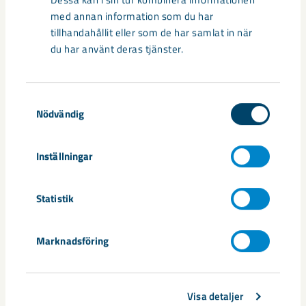
med annan information som du har
tillhandahållit eller som de har samlat in när
du har använt deras tjänster.
Samtyckesval
Nödvändig
Handbollstalanger upptäckte en
Inställningar
annan sida av Kiruna
Statistik
Kirunaborna fick under helgen uppleva handboll på hög nivå
när ungdomslandslag från Sverige, Norge, Portugal och
Spanien möttes i Scandiberico ...
Marknadsföring
Visa detaljer