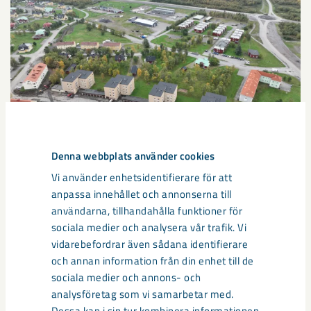
Denna webbplats använder cookies
Sibirien-området i gamla Kiruna
Vi använder enhetsidentifierare för att
anpassa innehållet och annonserna till
centrum avvecklas under 2026
användarna, tillhandahålla funktioner för
sociala medier och analysera vår trafik. Vi
Under sommaren 2026 fortsätter avveckling av fastigheter i
vidarebefordrar även sådana identifierare
gamla Kiruna centrum på grund av den pågående gruvdriften
och annan information från din enhet till de
– bland annat ...
sociala medier och annons- och
analysföretag som vi samarbetar med.
Dessa kan i sin tur kombinera informationen