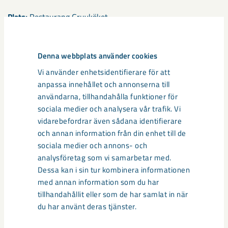
Plats:
Restaurang Gruvköket
Tid:
21 maj klockan 17.30
Denna webbplats använder cookies
Vi bjuder på fika och diskuterar ovanstående punkter mer
ingående. Det är ett utmärkt tillfälle för er att ställa frågor
Vi använder enhetsidentifierare för att
och få mer information om vad som händer hos oss på LKAB.
anpassa innehållet och annonserna till
användarna, tillhandahålla funktioner för
Vi ser fram emot att träffa er!
sociala medier och analysera vår trafik. Vi
vidarebefordrar även sådana identifierare
och annan information från din enhet till de
Dela
sociala medier och annons- och
analysföretag som vi samarbetar med.
Dessa kan i sin tur kombinera informationen
med annan information som du har
Taggar
tillhandahållit eller som de har samlat in när
du har använt deras tjänster.
Svappavaara