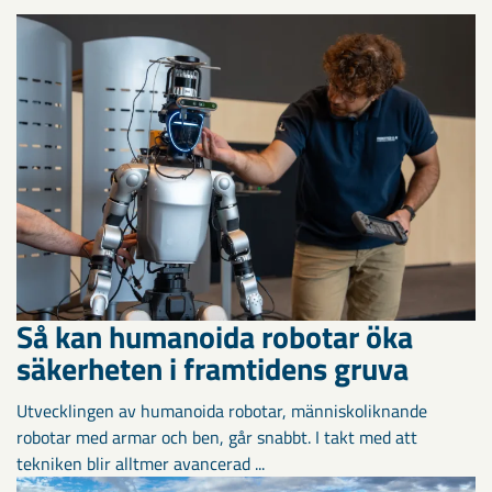
Så kan humanoida robotar öka
säkerheten i framtidens gruva
Utvecklingen av humanoida robotar, människoliknande
robotar med armar och ben, går snabbt. I takt med att
tekniken blir alltmer avancerad ...