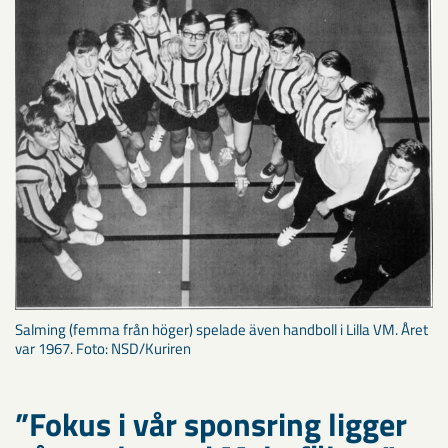
Salming (femma från höger) spelade även handboll i Lilla VM. Året
var 1967. Foto: NSD/Kuriren
”Fokus i vår sponsring ligger