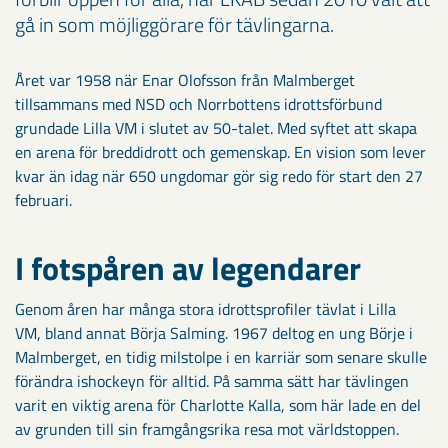
gå in som möjliggörare för tävlingarna.
Året var 1958 när Enar Olofsson från Malmberget
tillsammans med NSD och Norrbottens idrottsförbund
grundade Lilla VM i slutet av 50-talet. Med syftet att skapa
en arena för breddidrott och gemenskap. En vision som lever
kvar än idag när 650 ungdomar gör sig redo för start den 27
februari.
I fotspåren av legendarer
Genom åren har många stora idrottsprofiler tävlat i Lilla
VM, bland annat Börja Salming. 1967 deltog en ung Börje
i
Malmberget, en tidig milstolpe i en karriär som senare skulle
förändra ishockeyn för alltid. På samma sätt har tävlingen
varit en viktig arena för Charlotte Kalla, som här lade en del
av grunden till sin framgångsrika resa mot världstoppen.