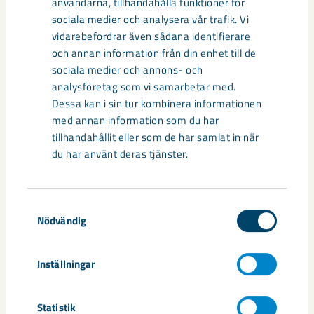
Gällivare/Malmberget där barn och unga från hela
användarna, tillhandahålla funktioner för
Norrbotten samlas och får chansen att glänsa. Det är ett
sociala medier och analysera vår trafik. Vi
unikt och anrikt arrangemang som för många är förknippat
vidarebefordrar även sådana identifierare
med varma, personliga minnen, säger Johanna Fogman,
och annan information från din enhet till de
ansvarig för event och sponsring på LKAB.
sociala medier och annons- och
analysföretag som vi samarbetar med.
Dessa kan i sin tur kombinera informationen
med annan information som du har
tillhandahållit eller som de har samlat in när
du har använt deras tjänster.
Samtyckesval
Nödvändig
Inställningar
Statistik