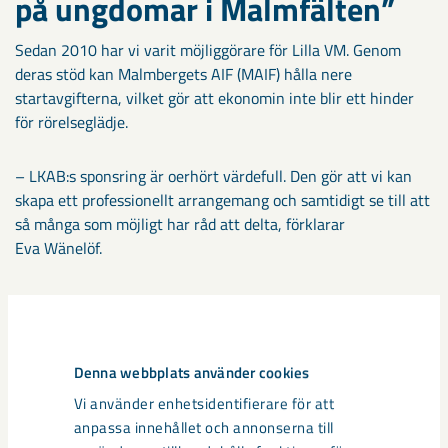
på ungdomar i Malmfälten”
Sedan 2010 har vi varit möjliggörare för Lilla VM. Genom
deras stöd kan Malmbergets AIF (MAIF) hålla nere
startavgifterna, vilket gör att ekonomin inte blir ett hinder
för rörelseglädje.
– LKAB:s sponsring är oerhört värdefull. Den gör att vi kan
skapa ett professionellt arrangemang och samtidigt se till att
så många som möjligt har råd att delta, förklarar
Eva Wänelöf.
För oss handlar engagemanget om mer än sport, det handlar
om att bidra till lokal attraktionskraft i Gällivare och
Malmberget:
Denna webbplats använder cookies
– Fokus i vår sponsring ligger på ungdomar i Malmfälten.
Vi använder enhetsidentifierare för att
Därför är det givet för oss att stötta Lilla VM i
anpassa innehållet och annonserna till