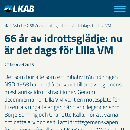
Nyheter
66 år av idrottsglädje: nu är det dags för Lilla VM
66 år av idrottsglädje: nu
är det dags för Lilla VM
27 februari 2026
Det som började som ett initiativ från tidningen
NSD 1958 har med åren vuxit till en av regionens
mest anrika idrottstraditioner. Genom
decennierna har Lilla VM varit en mötesplats för
tusentals unga talanger, däribland legender som
Börje Salming och Charlotte Kalla. För att värna
om detta arv och se till att idrottsgemenskapen
förblir öppen för alla, har LKAB sedan 2010 valt att