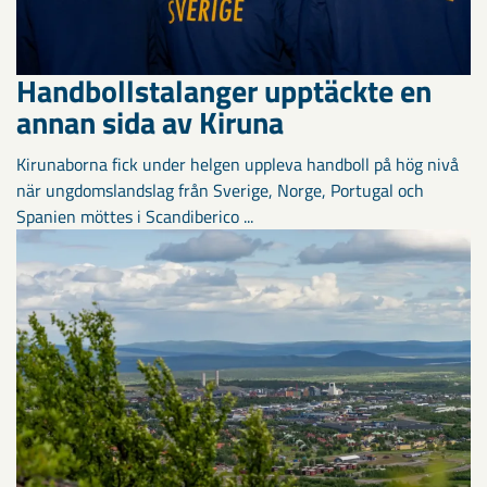
Handbollstalanger upptäckte en
annan sida av Kiruna
Kirunaborna fick under helgen uppleva handboll på hög nivå
när ungdomslandslag från Sverige, Norge, Portugal och
Spanien möttes i Scandiberico ...