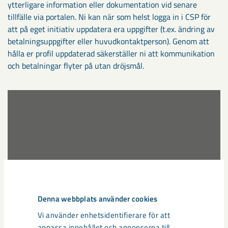
ytterligare information eller dokumentation vid senare
tillfälle via portalen. Ni kan när som helst logga in i CSP för
att på eget initiativ uppdatera era uppgifter (t.ex. ändring av
betalningsuppgifter eller huvudkontaktperson). Genom att
hålla er profil uppdaterad säkerställer ni att kommunikation
och betalningar flyter på utan dröjsmål.
Hur du ansöker om att
bli leverantör
Denna webbplats använder cookies
Vi använder enhetsidentifierare för att
anpassa innehållet och annonserna till