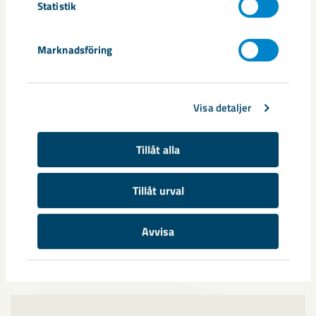
Vem vänder jag mig till om jag har frågor om
Statistik
kraven på era leverantörer?
Marknadsföring
Vilka krav ställer ni på era leverantörers
arbetsmiljö?
Visa detaljer
Tillåt alla
Vad förväntas av oss som leverantörer före,
under och efter att vi utför arbete på LKAB?
Tillåt urval
Hur hittar jag en upphandling?
Avvisa