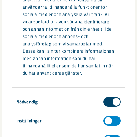
användarna, tillhandahålla funktioner för
sociala medier och analysera vår trafik. Vi
vidarebefordrar även sådana identifierare
och annan information från din enhet till de
sociala medier och annons- och
analysföretag som vi samarbetar med.
Dessa kan i sin tur kombinera informationen
med annan information som du har
Vanliga frågor om att bli
tillhandahållit eller som de har samlat in när
leverantör
du har använt deras tjänster.
Här hittar du vanliga frågor och svar inför att du blir
leverantör till LKAB.
Samtyckesval
Nödvändig
Vad förväntar sig LKAB av sina leverantörer?
Inställningar