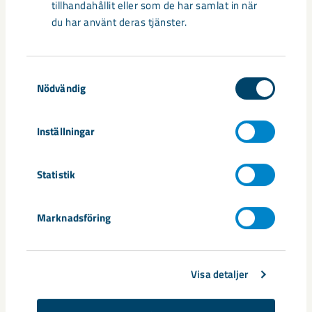
tillhandahållit eller som de har samlat in när
Har du frågor om examensarbete
du har använt deras tjänster.
eller praktik på LKAB?
Kontakta oss på
studentkontakt@lkab.com
Samtyckesval
Nödvändig
Dela
Inställningar
Statistik
Taggar
Marknadsföring
kompetensförsörjning
Praktik
studenter
Visa detaljer
Relaterat innehåll