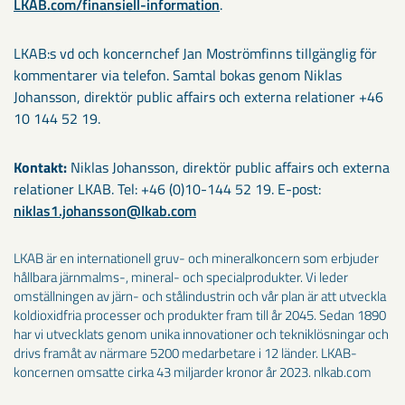
LKAB.com/finansiell-information
.
LKAB:s vd och koncernchef Jan Moströmfinns tillgänglig för
kommentarer via telefon. Samtal bokas genom Niklas
Johansson, direktör public affairs och externa relationer +46
10 144 52 19.
Kontakt:
Niklas Johansson, direktör public affairs och externa
relationer LKAB. Tel: +46 (0)10-144 52 19. E-post:
niklas1.johansson@lkab.com
LKAB är en internationell gruv- och mineralkoncern som erbjuder
hållbara järnmalms-, mineral- och specialprodukter. Vi leder
omställningen av järn- och stålindustrin och vår plan är att utveckla
koldioxidfria processer och produkter fram till år 2045. Sedan 1890
har vi utvecklats genom unika innovationer och tekniklösningar och
drivs framåt av närmare 5200 medarbetare i 12 länder. LKAB-
koncernen omsatte cirka 43 miljarder kronor år 2023. nlkab.com