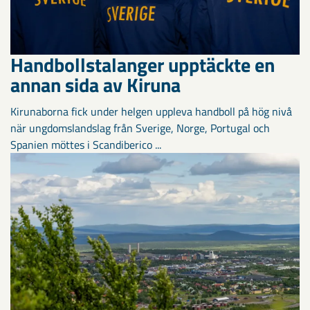
Handbollstalanger upptäckte en
annan sida av Kiruna
Kirunaborna fick under helgen uppleva handboll på hög nivå
när ungdomslandslag från Sverige, Norge, Portugal och
Spanien möttes i Scandiberico ...