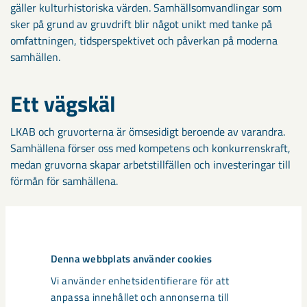
gäller kulturhistoriska värden. Samhällsomvandlingar som
sker på grund av gruvdrift blir något unikt med tanke på
omfattningen, tidsperspektivet och påverkan på moderna
samhällen.
Ett vägskäl
LKAB och gruvorterna är ömsesidigt beroende av varandra.
Samhällena förser oss med kompetens och konkurrenskraft,
medan gruvorna skapar arbetstillfällen och investeringar till
förmån för samhällena.
Malmfälten står inför ett vägval som kommer påverka livet
mellan husen. Antingen flyttas samhällena eller så går
jobbtillfällen förlorade om gruvdriften upphör. Det finns ingen
Denna webbplats använder cookies
mellanväg.
Vi använder enhetsidentifierare för att
anpassa innehållet och annonserna till