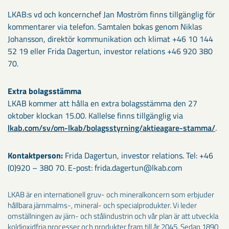
LKAB:s vd och koncernchef Jan Moström finns tillgänglig för
kommentarer via telefon. Samtalen bokas genom Niklas
Johansson, direktör kommunikation och klimat +46 10 144
52 19 eller Frida Dagertun, investor relations +46 920 380
70.
Extra bolagsstämma
LKAB kommer att hålla en extra bolagsstämma den 27
oktober klockan 15.00. Kallelse finns tillgänglig via
lkab.com/sv/om-lkab/bolagsstyrning/aktieagare-stamma/
.
Kontaktperson:
Frida Dagertun, investor relations. Tel: +46
(0)920 – 380 70. E-post: frida.dagertun@lkab.com
LKAB är en internationell gruv- och mineralkoncern som erbjuder
hållbara järnmalms-, mineral- och specialprodukter. Vi leder
omställningen av järn- och stålindustrin och vår plan är att utveckla
koldioxidfria processer och produkter fram till år 2045. Sedan 1890