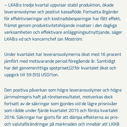
– LKAB:s tredje kvartal uppvisar stabil produktion, ökade
leveransvolymer och positivt kassaflöde. Fortsatta åtgärder
för effektiviseringar och kostnadsbesparingar har fått effekt,
främst genom produktivitetshöjande insatser i den dagliga
verksamheten och effektivare anläggningsutnyttjande, säger
LKAB:s vd och koncernchef Jan Moström.
Under kvartalet har leveransvolymerna ökat med 16 procent
jämfört med motsvarande period föregående år. Samtidigt
har det genomsnittliga spotpriset
(2)
för kvartalet ökat och
uppgick till 59 (55) USD/ton.
Den positiva påverkan som högre leveransvolymer och högre
järnmalmspris haft på rörelseresultatet, motverkas dock
fortsatt av de säkringar som gjordes vid de lägre prisnivåer
som rådde under fjärde kvartalet 2015 och första kvartalet
2016. Säkringar har gjorts för att dämpa effekterna av pris-
och valutaförändringar på marknaden och innebär att LKAB