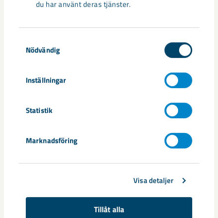
du har använt deras tjänster.
Documents
Samtyckesval
LKAB_Pressmeddelande_delårsrapport för tred
Nödvändig
je kvartalet 2016
LKAB:s delårsrapport Q3 2016
Inställningar
Statistik
Dela
Marknadsföring
Taggar
Visa detaljer
delårsrapport
Tillåt alla