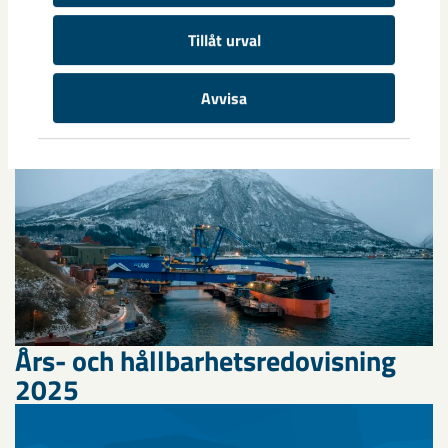
Tillåt urval
Relaterat innehåll
Avvisa
Års- och hållbarhetsredovisning
2025