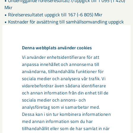
• Underliggande rörelseresultat
(1)
uppgick till 1 095 (1 420)
Mkr
• Rörelseresultatet uppgick till 167 (-6 805) Mkr
• Kostnader för avsättning till samhällsomvandling uppgick
till -928 (-1 088) Mkr
• Periodens resultat uppgick till 628 (-5 451) Mkr
• Operativt kassaflöde uppgick till -2 366 (-1 612) Mkr
Denna webbplats använder cookies
• Totala leveranser av järnmalm uppgick till 20,1 (17,4) Mt
Vi använder enhetsidentifierare för att
anpassa innehållet och annonserna till
(1): Underliggande rörelseresultat definieras som rörelseresultat
användarna, tillhandahålla funktioner för
exklusive kostnader för avsättning till samhällsomvandling
sociala medier och analysera vår trafik. Vi
och nedskrivning av materiella anläggningstillgångar.
vidarebefordrar även sådana identifierare
(2): Platts IODE X 62% Fe CFR North China
och annan information från din enhet till de
sociala medier och annons- och
Informationen i detta pressmeddelande är sådan som LKAB ska
analysföretag som vi samarbetar med.
offentliggöra enligt lagen (1991:980) om handel med finansiella
Dessa kan i sin tur kombinera informationen
instrument och/eller lagen (2007:528) om
med annan information som du har
värdepappersmarknaden.
tillhandahållit eller som de har samlat in när