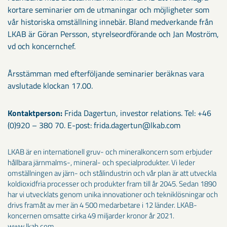
kortare seminarier om de utmaningar och möjligheter som
vår historiska omställning innebär. Bland medverkande från
LKAB är Göran Persson, styrelseordförande och Jan Moström,
vd och koncernchef.
Årsstämman med efterföljande seminarier beräknas vara
avslutade klockan 17.00.
Kontaktperson:
Frida Dagertun, investor relations. Tel: +46
(0)920 – 380 70. E-post: frida.dagertun@lkab.com
LKAB är en internationell gruv- och mineralkoncern som erbjuder
hållbara järnmalms-, mineral- och specialprodukter. Vi leder
omställningen av järn- och stålindustrin och vår plan är att utveckla
koldioxidfria processer och produkter fram till år 2045. Sedan 1890
har vi utvecklats genom unika innovationer och tekniklösningar och
drivs framåt av mer än 4 500 medarbetare i 12 länder. LKAB-
koncernen omsatte cirka 49 miljarder kronor år 2021.
www.lkab.com