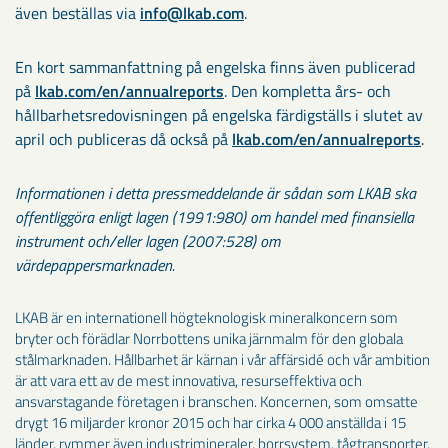
även beställas via
info@lkab.com
.
En kort sammanfattning på engelska finns även publicerad
på
lkab.com/en/annualreports
. Den kompletta års- och
hållbarhetsredovisningen på engelska färdigställs i slutet av
april och publiceras då också på
lkab.com/en/annualreports
.
Informationen i detta pressmeddelande är sådan som LKAB ska
offentliggöra enligt lagen (1991:980) om handel med finansiella
instrument och/eller lagen (2007:528) om
värdepappersmarknaden.
LKAB är en internationell högteknologisk mineralkoncern som
bryter och förädlar Norrbottens unika järnmalm för den globala
stålmarknaden. Hållbarhet är kärnan i vår affärsidé och vår ambition
är att vara ett av de mest innovativa, resurseffektiva och
ansvarstagande företagen i branschen. Koncernen, som omsatte
drygt 16 miljarder kronor 2015 och har cirka 4 000 anställda i 15
länder, rymmer även industrimineraler, borrsystem, tågtransporter,