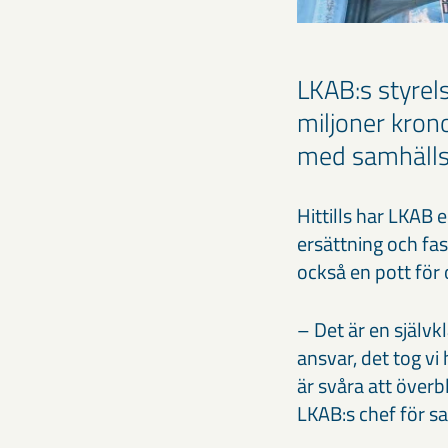
LKAB:s styrel
miljoner kron
med samhälls
Hittills har LKAB
ersättning och fas
också en pott för 
– Det är en självk
ansvar, det tog v
är svåra att överb
LKAB:s chef för s