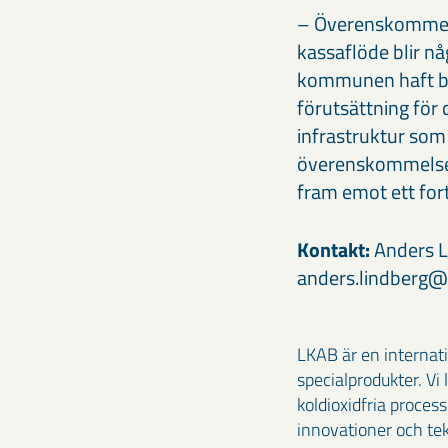
– Överenskommels
kassaflöde blir nå
kommunen haft bak
förutsättning för
infrastruktur som 
överenskommelsen
fram emot ett fo
Kontakt:
Anders Li
anders.lindberg
LKAB är en internat
specialprodukter. Vi
koldioxidfria proces
innovationer och te