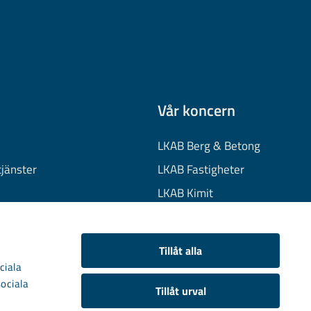
Vår koncern
LKAB Berg & Betong
tjänster
LKAB Fastigheter
LKAB Kimit
on
LKAB Mekaniska
onuppgifter
LKAB Minerals
Tillåt alla
kies
LKAB Wassara
ciala
sociala
Samhällsutveckling
Tillåt urval