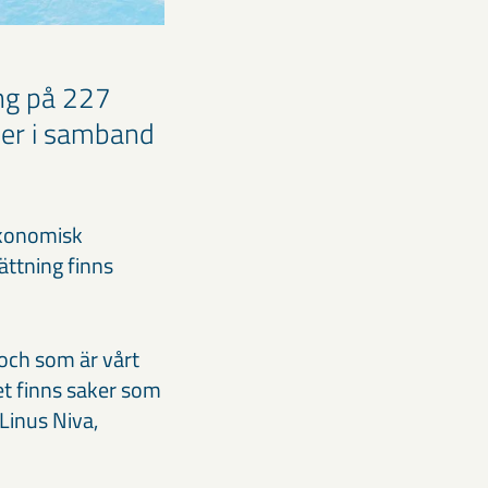
ing på 227
der i samband
ekonomisk
sättning finns
 och som är vårt
et finns saker som
Linus Niva,