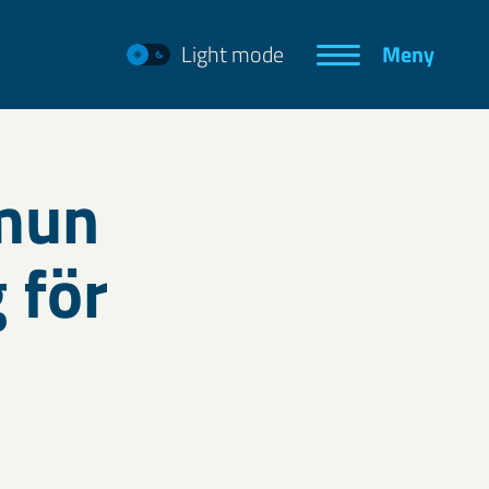
Light mode
Meny
mun
 för