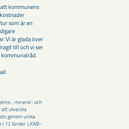
r att kommunens
a kostnader
ktur som är en
digare
r. Vi är glada över
t till och vi ser
u, kommunalråd.
il:
malms-, mineral- och
 att utveckla
klats genom unika
 i 12 länder. LKAB-