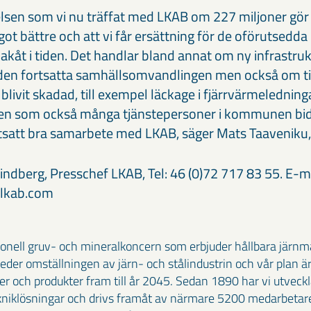
en som vi nu träffat med LKAB om 227 miljoner gö
got bättre och att vi får ersättning för de oförutsedd
åt i tiden. Det handlar bland annat om ny infrastru
 den fortsatta samhällsomvandlingen men också om ti
blivit skadad, till exempel läckage i fjärrvärmeledninga
 som också många tjänstepersoner i kommunen bidragi
rtsatt bra samarbete med LKAB, säger Mats Taavenik
ndberg, Presschef LKAB, Tel: 46 (0)72 717 83 55. E-ma
@lkab.com
ionell gruv- och mineralkoncern som erbjuder hållbara järn
 leder omställningen av järn- och stålindustrin och vår plan är
ser och produkter fram till år 2045. Sedan 1890 har vi utvec
kniklösningar och drivs framåt av närmare 5200 medarbetare