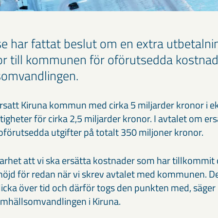
se har fattat beslut om en extra utbetaln
or till kommunen för oförutsedda kostna
omvandlingen.
 ersatt Kiruna kommun med cirka 5 miljarder kronor i 
tigheter för cirka 2,5 miljarder kronor. I avtalet om er
oförutsedda utgifter på totalt 350 miljoner kronor.
larhet att vi ska ersätta kostnader som har tillkommit
i höjd för redan när vi skrev avtalet med kommunen. D
licka över tid och därför togs den punkten med, säger 
amhällsomvandlingen i Kiruna.