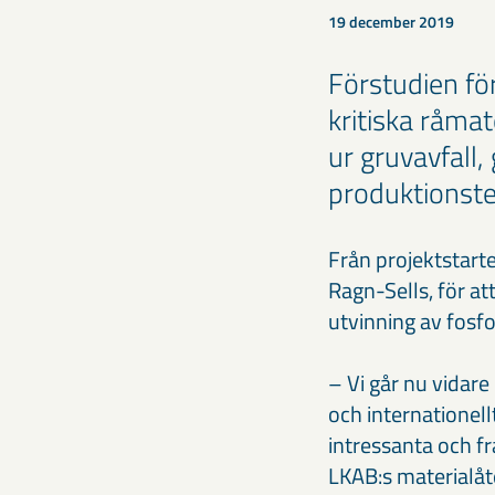
19 december 2019
Förstudien fö
kritiska råmat
ur gruvavfall,
produktionste
Från projektstart
Ragn-Sells, för at
utvinning av fosf
– Vi går nu vidare
och internationel
intressanta och fr
LKAB:s materialåte