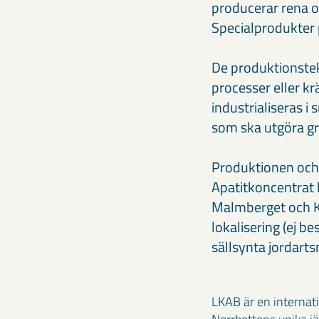
producerar rena oc
Specialprodukter
De produktionstek
processer eller kr
industrialiseras i 
som ska utgöra gr
Produktionen och 
Apatitkoncentrat k
Malmberget och Ki
lokalisering (ej b
sällsynta jordarts
LKAB är en internat