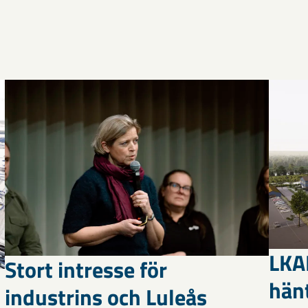
LKAB
Stort intresse för
hän
industrins och Luleås