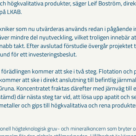
h högkvalitativa produkter, säger Leif Boström, direkt
 på LKAB.
niker som nu utvärderas används redan i pågående in
äver mindre del nyutveckling, vilket troligen innebär a
snabb takt. Efter avslutad förstudie övergår projektet t
und för ett investeringsbeslut.
förädlingen kommer att ske i två steg. Flotation och 
ommer att ske i direkt anslutning till befintlig järnm
runa. Koncentratet fraktas därefter med järnväg till 
estämd) där nästa steg tar vid, att lösa upp apatit och s
metaller och gips till högkvalitativa och rena produkter
ionell högteknologisk gruv- och mineralkoncern som bryter o