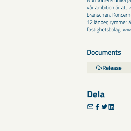
Norrbottens unika jä
vår ambition är att 
branschen. Koncerne
12 länder, rymmer äv
fastighetsbolag. w
Documents
Release
Dela