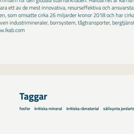
rnmalm för den globala stålmarknaden. Hållbarhet är kärnan 
vara ett av de mest innovativa, resurseffektiva och ansvarst
n, som omsatte cirka 26 miljarder kronor 2018 och har cirka
en industrimineraler, borrsystem, tågtransporter, bergtjäns
ww.lkab.com
Taggar
fosfor
kritiska mineral
kritiska råmaterial
sällsynta jordart