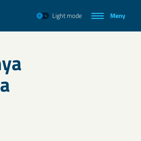
Light mode
Meny
nya
na