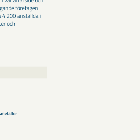
i vår affärsidé och
agande företagen i
 4 200 anställda i
ter och
smetaller