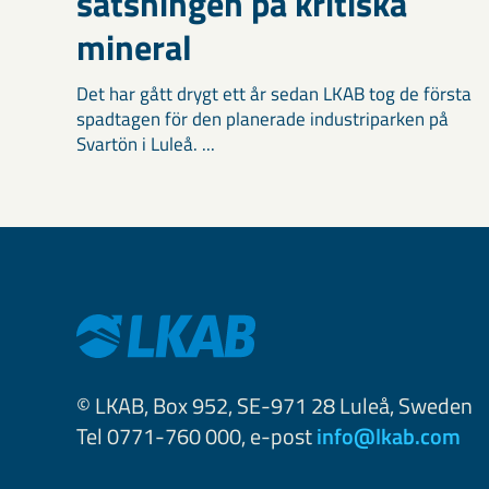
satsningen på kritiska
mineral
Det har gått drygt ett år sedan LKAB tog de första
spadtagen för den planerade industriparken på
Svartön i Luleå. ...
© LKAB, Box 952, SE-971 28 Luleå, Sweden
Tel 0771-760 000, e-post
info@lkab.com