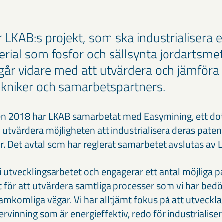
r LKAB:s projekt, som ska industrialisera 
erial som fosfor och sällsynta jordartsmet
 går vidare med att utvärdera och jämföra 
kniker och samarbetspartners.
en 2018 har LKAB samarbetat med Easymining, ett dott
t utvärdera möjligheten att industrialisera deras paten
or. Det avtal som har reglerat samarbetet avslutas av 
 i utvecklingsarbetet och engagerar ett antal möjliga p
lt för att utvärdera samtliga processer som vi har be
amkomliga vägar. Vi har alltjämt fokus på att utveckla
rvinning som är energieffektiv, redo för industrialis