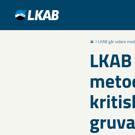
LKAB går vidare med n
LKAB 
metod
kriti
gruva