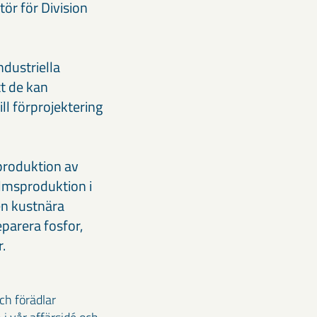
ör för Division
dustriella
tt de kan
ill förprojektering
produktion av
almsproduktion i
en kustnära
eparera fosfor,
.
ch förädlar