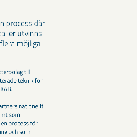
en process där
aller utvinns
flera möjliga
erbolag till
terade teknik för
LKAB.
artners nationellt
dömt som
 en process för
ering och som