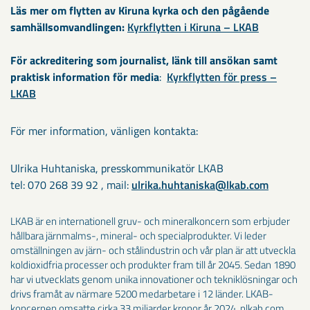
Läs mer om flytten av Kiruna kyrka och den pågående
samhällsomvandlingen:
Kyrkflytten i Kiruna – LKAB
För ackreditering som journalist, länk till ansökan samt
praktisk information för media
:
Kyrkflytten för press –
LKAB
För mer information, vänligen kontakta:
Ulrika Huhtaniska, presskommunikatör LKAB
tel: 070 268 39 92 , mail:
ulrika.huhtaniska@lkab.com
LKAB är en internationell gruv- och mineralkoncern som erbjuder
hållbara järnmalms-, mineral- och specialprodukter. Vi leder
omställningen av järn- och stålindustrin och vår plan är att utveckla
koldioxidfria processer och produkter fram till år 2045. Sedan 1890
har vi utvecklats genom unika innovationer och tekniklösningar och
drivs framåt av närmare 5200 medarbetare i 12 länder. LKAB-
koncernen omsatte cirka 33 miljarder kronor år 2024. nlkab.com