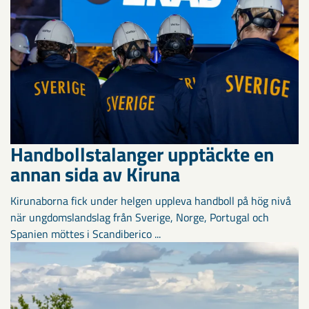
Handbollstalanger upptäckte en
annan sida av Kiruna
Kirunaborna fick under helgen uppleva handboll på hög nivå
när ungdomslandslag från Sverige, Norge, Portugal och
Spanien möttes i Scandiberico ...