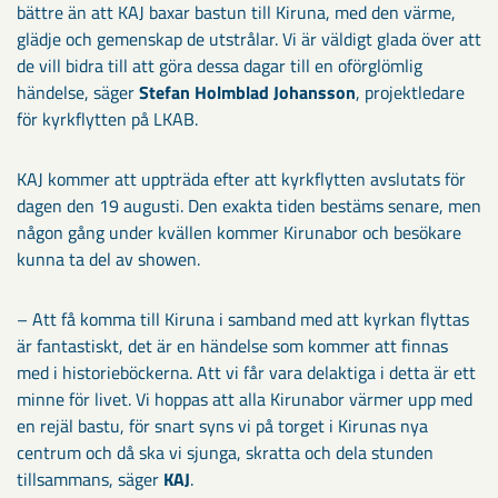
bättre än att KAJ baxar bastun till Kiruna, med den värme,
glädje och gemenskap de utstrålar. Vi är väldigt glada över att
de vill bidra till att göra dessa dagar till en oförglömlig
händelse, säger
Stefan Holmblad Johansson
, projektledare
för kyrkflytten på LKAB.
KAJ kommer att uppträda efter att kyrkflytten avslutats för
dagen den 19 augusti. Den exakta tiden bestäms senare, men
någon gång under kvällen kommer Kirunabor och besökare
kunna ta del av showen.
– Att få komma till Kiruna i samband med att kyrkan flyttas
är fantastiskt, det är en händelse som kommer att finnas
med i historieböckerna. Att vi får vara delaktiga i detta är ett
minne för livet. Vi hoppas att alla Kirunabor värmer upp med
en rejäl bastu, för snart syns vi på torget i Kirunas nya
centrum och då ska vi sjunga, skratta och dela stunden
tillsammans, säger
KAJ
.