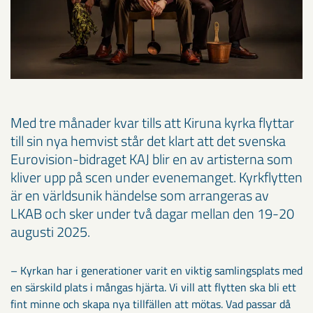
Med tre månader kvar tills att Kiruna kyrka flyttar
till sin nya hemvist står det klart att det svenska
Eurovision-bidraget KAJ blir en av artisterna som
kliver upp på scen under evenemanget. Kyrkflytten
är en världsunik händelse som arrangeras av
LKAB och sker under två dagar mellan den 19-20
augusti 2025.
– Kyrkan har i generationer varit en viktig samlingsplats med
en särskild plats i mångas hjärta. Vi vill att flytten ska bli ett
fint minne och skapa nya tillfällen att mötas. Vad passar då