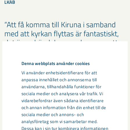
LKAB
Att få komma till Kiruna i samband
med att kyrkan flyttas är fantastiskt,
det är en händelse som kommer att
finnas med i historieböckerna. Att vi
får vara delaktiga i detta är ett minne
Denna webbplats använder cookies
för livet. Vi hoppas att alla Kirunabor
Vi använder enhetsidentifierare för att
värmer upp med en rejäl bastu, för
anpassa innehållet och annonserna till
snart syns vi på torget i Kirunas nya
användarna, tillhandahålla funktioner för
sociala medier och analysera vår trafik. Vi
centrum och då ska vi sjunga, skratta
vidarebefordrar även sådana identifierare
och dela stunden tillsammans.
och annan information från din enhet till de
sociala medier och annons- och
KAJ
analysföretag som vi samarbetar med.
Dessa kan i sin tur kombinera informationen