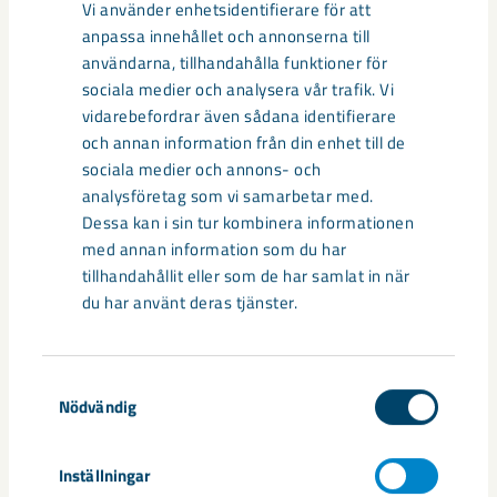
Vi använder enhetsidentifierare för att
Taggar
anpassa innehållet och annonserna till
användarna, tillhandahålla funktioner för
HYBRIT
Niklas Johansson
SSAB
Vattenfall
sociala medier och analysera vår trafik. Vi
vidarebefordrar även sådana identifierare
och annan information från din enhet till de
sociala medier och annons- och
Relaterat innehåll
analysföretag som vi samarbetar med.
Dessa kan i sin tur kombinera informationen
med annan information som du har
tillhandahållit eller som de har samlat in när
du har använt deras tjänster.
Samtyckesval
Nödvändig
Inställningar