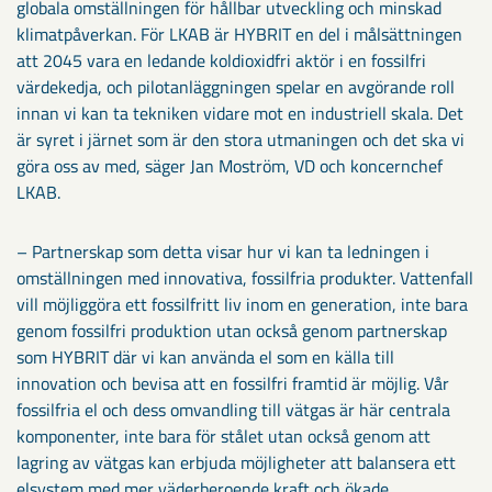
globala omställningen för hållbar utveckling och minskad
klimatpåverkan. För LKAB är HYBRIT en del i målsättningen
att 2045 vara en ledande koldioxidfri aktör i en fossilfri
värdekedja, och pilotanläggningen spelar en avgörande roll
innan vi kan ta tekniken vidare mot en industriell skala. Det
är syret i järnet som är den stora utmaningen och det ska vi
göra oss av med, säger Jan Moström, VD och koncernchef
LKAB.
– Partnerskap som detta visar hur vi kan ta ledningen i
omställningen med innovativa, fossilfria produkter. Vattenfall
vill möjliggöra ett fossilfritt liv inom en generation, inte bara
genom fossilfri produktion utan också genom partnerskap
som HYBRIT där vi kan använda el som en källa till
innovation och bevisa att en fossilfri framtid är möjlig. Vår
fossilfria el och dess omvandling till vätgas är här centrala
komponenter, inte bara för stålet utan också genom att
lagring av vätgas kan erbjuda möjligheter att balansera ett
elsystem med mer väderberoende kraft och ökade