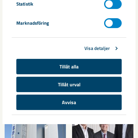
Statistik
omsatte cirka 31 miljarder kronor 2019 och har cirka 4 300 anställda
i 12 länder, rymmer även industrimineraler, borrsystem,
tågtransporter, bergtjänster och fastighetsbolag. www.lkab.com
Marknadsföring
Tillsammans kan vi bygga om Sverige
Visa detaljer
till världens första fossilfria
välfärdsland
Tillåt alla
Stefan Löfven, statsminister
Tillåt urval
Media
Avvisa