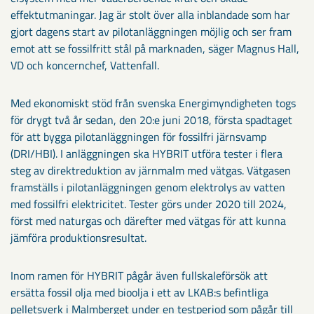
effektutmaningar. Jag är stolt över alla inblandade som har
gjort dagens start av pilotanläggningen möjlig och ser fram
emot att se fossilfritt stål på marknaden, säger Magnus Hall,
VD och koncernchef, Vattenfall.
Med ekonomiskt stöd från svenska Energimyndigheten togs
för drygt två år sedan, den 20:e juni 2018, första spadtaget
för att bygga pilotanläggningen för fossilfri järnsvamp
(DRI/HBI). I anläggningen ska HYBRIT utföra tester i flera
steg av direktreduktion av järnmalm med vätgas. Vätgasen
framställs i pilotanläggningen genom elektrolys av vatten
med fossilfri elektricitet. Tester görs under 2020 till 2024,
först med naturgas och därefter med vätgas för att kunna
jämföra produktionsresultat.
Inom ramen för HYBRIT pågår även fullskaleförsök att
ersätta fossil olja med bioolja i ett av LKAB:s befintliga
pelletsverk i Malmberget under en testperiod som pågår till