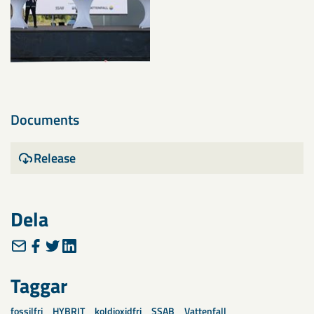
Documents
Release
Dela
Taggar
fossilfri
HYBRIT
koldioxidfri
SSAB
Vattenfall