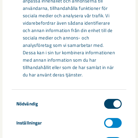
anpassa innehållet och annonserna till
Presschef, SSAB
användarna, tillhandahålla funktioner för
mia.widell@ssab.com
sociala medier och analysera vår trafik. Vi
+46 76 5272501
vidarebefordrar även sådana identifierare
och annan information från din enhet till de
Magnus Kryssare
sociala medier och annons- och
Pressekreterare, Vattenfall
analysföretag som vi samarbetar med.
magnus.kryssare@vattenfall.com
Dessa kan i sin tur kombinera informationen
+46 76 769 56 07
med annan information som du har
tillhandahållit eller som de har samlat in när
Fredrik Björkenwall
du har använt deras tjänster.
Presschef
fredrik.bjorkenwall@lkab.com
+46 980 715 44 / +46 72 526 15 44
Samtyckesval
Nödvändig
LKAB är en internationell högteknologisk gruv- och mineralkoncern
som bryter och förädlar Norrbottens unika järnmalm för den
Inställningar
globala stålmarknaden. Hållbarhet är kärnan i vår affärsidé och vår
ambition är att vara ett av de mest innovativa, resurseffektiva och
ansvarstagande företagen i branschen. Koncernen, som