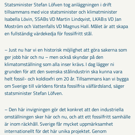
Statsminister Stefan Löfven tog anläggningen i drift
tillsammans med vice statsminister och klimatminister
Isabella Lövin, SSABs VD Martin Lindqvist, LKAB:s VD Jan
Moström och Vattenfalls VD Magnus Hall. Målet är att skapa
en fullständig värdekedja för fossilfritt stål.
– Just nu har vi en historisk möjlighet att göra sakerna som
ger jobb här och nu – men också skyndar på den
klimatomställning som alla inser krävs. I dag lägger ni
grunden för att den svenska stålindustrin ska kunna vara
helt fossil- och koldioxfri om 20 år. Tillsammans kan vi bygga
om Sverige till världens första fossilfria välfärdsland, säger
statsminister Stefan Löfven.
– Den här invigningen gör det konkret att den industriella
omställningen sker här och nu, och att ett fossilfritt samhälle
är inom räckhåll. Sverige får mycket uppmärksamhet
internationellt för det här unika projektet. Genom