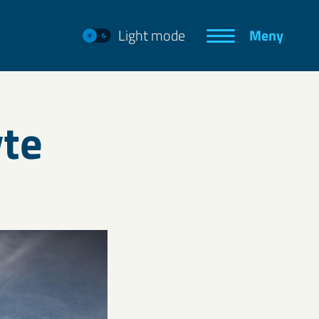
Light mode
Meny
yte