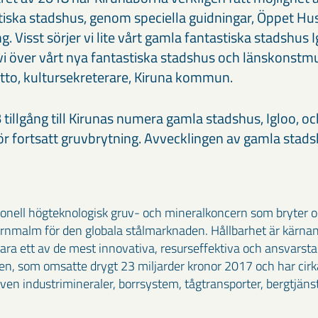
tiska stadshus, genom speciella guidningar, Öppet Hus
 Visst sörjer vi lite vårt gamla fantastiska stadshus 
 vi över vårt nya fantastiska stadshus och länskonstm
tto, kultursekreterare, Kiruna kommun.
 tillgång till Kirunas numera gamla stadshus, Igloo, oc
 för fortsatt gruvbrytning. Avvecklingen av gamla stad
ionell högteknologisk gruv- och mineralkoncern som bryter o
rnmalm för den globala stålmarknaden. Hållbarhet är kärnan 
vara ett av de mest innovativa, resurseffektiva och ansvarst
n, som omsatte drygt 23 miljarder kronor 2017 och har cirka
en industrimineraler, borrsystem, tågtransporter, bergtjäns