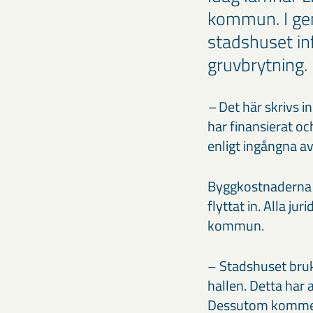
kommun. I ge
stadshuset inf
gruvbrytning.
–
Det här skrivs i
har finansierat o
enligt ingångna a
Byggkostnaderna ha
flyttat in. Alla j
kommun.
– Stadshuset bru
hallen. Detta har
Dessutom kommer 