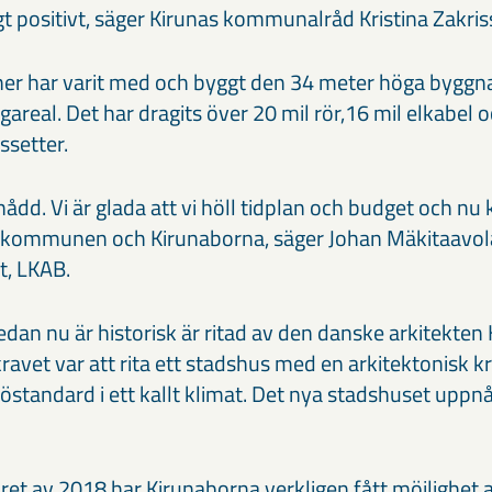
gt positivt, säger Kirunas kommunalråd Kristina Zakris
ner har varit med och byggt den 34 meter höga bygg
areal. Det har dragits över 20 mil rör,16 mil elkabel
ssetter.
nådd. Vi är glada att vi höll tidplan och budget och n
ll kommunen och Kirunaborna, säger Johan Mäkitaavola
t, LKAB.
an nu är historisk är ritad av den danske arkitekten
avet var att rita ett stadshus med en arkitektonisk k
jöstandard i ett kallt klimat. Det nya stadshuset upp
ret av 2018 har Kirunaborna verkligen fått möjlighet at