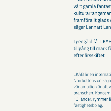
vårt gamla fantas
kulturarrangemang.
framförallt gläds
säger Lennart Lan
I gengäld får LKAB
tillgång till mark
efter årsskiftet.
LKAB är en internat
Norrbottens unika jä
vår ambition är att 
branschen. Koncerne
13 länder, rymmer äv
fastighetsbolag.