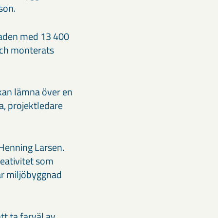
son.
naden med 13 400
 och monterats
u kan lämna över en
, projektledare
 Henning Larsen.
reativitet som
når miljöbyggnad
t ta farväl av