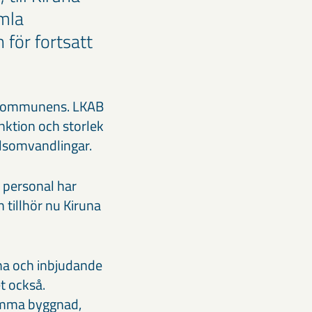
mla
 för fortsatt
 är kommunens. LKAB
nktion och storlek
llsomvandlingar.
h personal har
n tillhör nu Kiruna
na och inbjudande
t också.
amma byggnad,