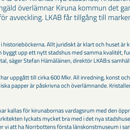
ngäld överlämnar Kiruna kommun det ga
ör avveckling. LKAB får tillgång till marken
n i historieböckerna. Allt juridiskt är klart och huset
ch byggt upp ett nytt stadshus med samma kvalitét, fu
vtal, säger Stefan Hämäläinen, direktör LKAB:s samhä
r uppgått till cirka 600 Mkr. All inredning, konst oc
uridiska papper är påskrivna och överlämnande. Kristalle
kar kallas för kirunabornas vardagsrum med den öpp
 arkitekten lyckats mycket bra med i det nya stadshuse
vi att ha Norrbottens första länskonstmuseum i s