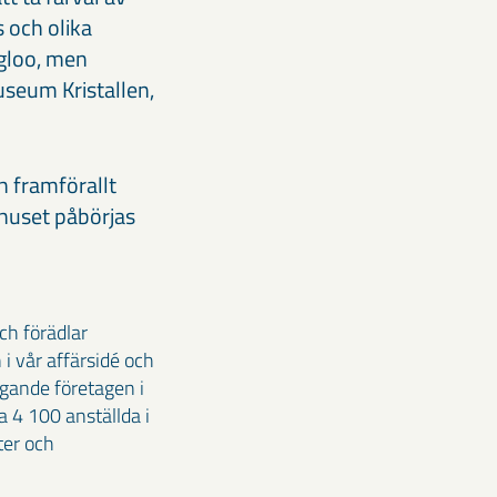
 och olika
Igloo, men
useum Kristallen,
h framförallt
shuset påbörjas
ch förädlar
i vår affärsidé och
agande företagen i
 4 100 anställda i
ter och