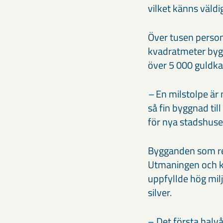
vilket känns väldi
Över tusen perso
kvadratmeter bygg
över 5 000 guldka
–
En milstolpe är 
så fin byggnad ti
för nya stadshuse
Bygganden som red
Utmaningen och kr
uppfyllde hög mil
silver.
– Det första halvå