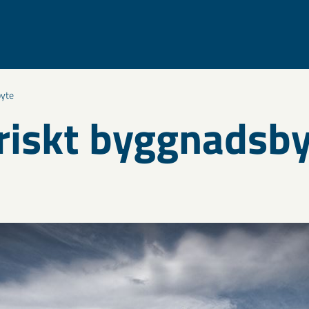
byte
riskt byggnadsb