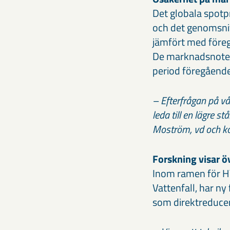
Det globala spotpr
och det genomsnitt
jämfört med föreg
De marknadsnoter
period föregående
– Efterfrågan på vå
leda till en lägre 
Moström, vd och k
Forskning visar 
Inom ramen för H
Vattenfall, har n
som direktreducer