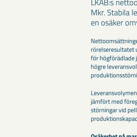
LKAB:s nettoo
Mkr. Stabila 
en osäker omv
Nettoomsättningen
rörelseresultatet 
för högförädlade
högre leveransvol
produktionsstörni
Leveransvolymen fö
jämfört med föregå
störningar vid pel
produktionskapaci
Osäkerhet på ma