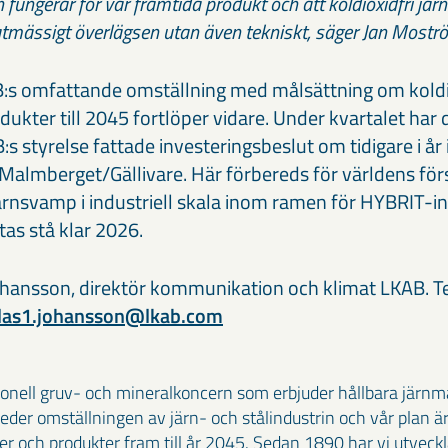
en fungerar för vår framtida produkt och att koldioxidfri jä
mässigt överlägsen utan även tekniskt, säger Jan Mostr
:s omfattande omställning med målsättning om koldi
dukter till 2045 fortlöper vidare. Under kvartalet har
 styrelse fattade investeringsbeslut om tidigare i år 
 Malmberget/Gällivare. Här förbereds för världens för
ärnsvamp i industriell skala inom ramen för HYBRIT-ini
as stå klar 2026.
ohansson, direktör kommunikation och klimat LKAB. Te
klas1.johansson@lkab.com
ionell gruv- och mineralkoncern som erbjuder hållbara järn
 leder omställningen av järn- och stålindustrin och vår plan är
ser och produkter fram till år 2045. Sedan 1890 har vi utvec