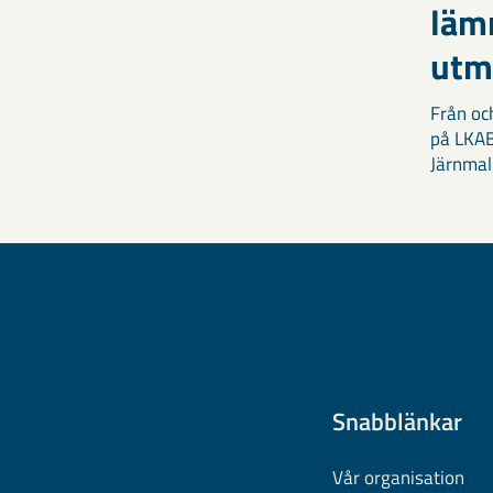
läm
utm
Från oc
på LKAB
Järnmal
Snabblänkar
Vår organisation