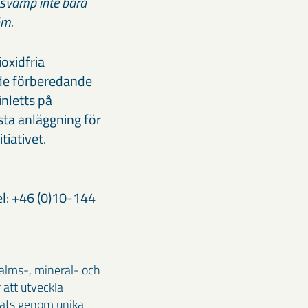
rnsvamp inte bara
öm.
oxidfria
 de förberedande
inletts på
sta anläggning för
tiativet.
l: +46 (0)10-144
malms-, mineral- och
 att utveckla
klats genom unika