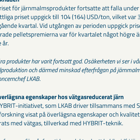
iset för järnmalmsprodukter fortsatte att falla under 
liga priset uppgick till 104 (164) USD/ton, vilket var
ående kvartal. Vid utgången av perioden uppgick prise
ade pelletspremierna var för kvartalet något högre
 år.
ra produkter har varit fortsatt god. Osäkerheten vi ser i v
stålproduktion och därmed minskad efterfrågan på järnmalm
oncernchef LKAB
.
överlägsna egenskaper hos vätgasreducerat järn
YBRIT-initiativet, som LKAB driver tillsammans med 
y forskning visat på överlägsna egenskaper och kvalit
ats med vätgas, tillverkad med HYBRIT-teknik.