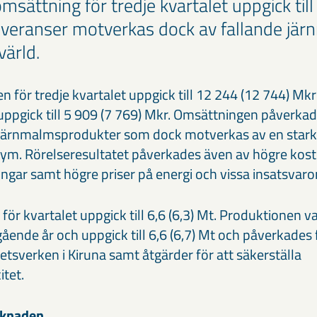
msättning för tredje kvartalet uppgick ti
leveranser motverkas dock av fallande jär
ärld.
 för tredje kvartalet uppgick till 12 244 (12 744) Mk
uppgick till 5 909 (7 769) Mkr. Omsättningen påverkade
 järnmalmsprodukter som dock motverkas av en stark 
ym. Rörelseresultatet påverkades även av högre kost
ngar samt högre priser på energi och vissa insatsvaror
r kvartalet uppgick till 6,6 (6,3) Mt. Produktionen va
ende år och uppgick till 6,6 (6,7) Mt och påverkades 
letsverken i Kiruna samt åtgärder för att säkerställa
tet.
rknaden