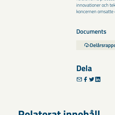
innovationer och te
koncernen omsatte c
Documents
Delårsrapp
Dela
Relaterat innehåll