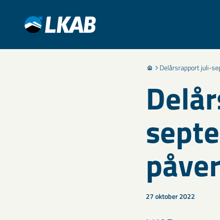
Delårsrapport juli-s
Delår
septe
påver
27 oktober 2022