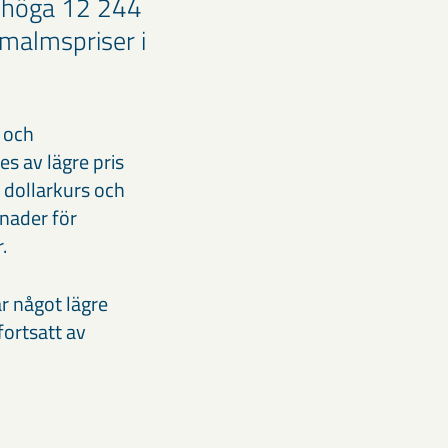
ll höga 12 244
nmalmspriser i
r och
s av lägre pris
dollarkurs och
nader för
.
r något lägre
fortsatt av