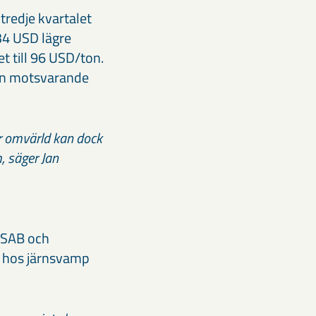
tredje kvartalet
 34 USD lägre
t till 96 USD/ton.
 än motsvarande
år omvärld kan dock
, säger Jan
SSAB och
et hos järnsvamp