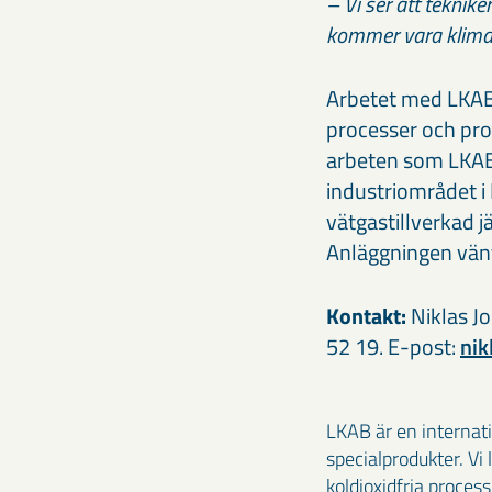
– Vi ser att teknik
kommer vara klimat
Arbetet med LKAB
processer och pro
arbeten som LKAB:s
industriområdet i
vätgastillverkad j
Anläggningen vänt
Kontakt:
Niklas J
52 19. E-post:
ni
LKAB är en internat
specialprodukter. Vi
koldioxidfria proces