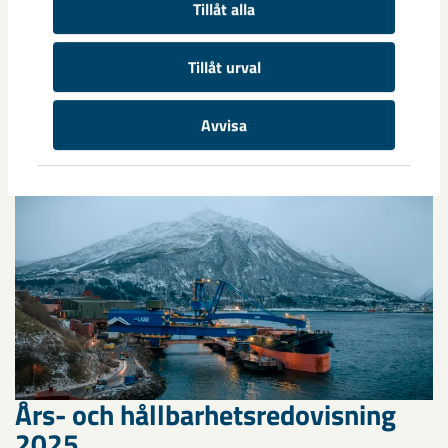
Tillåt alla
Tillåt urval
Relaterat innehåll
Avvisa
Års- och hållbarhetsredovisning
2025