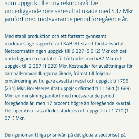
som uppgick till en ny rekordnivå. Det
underliggande rörelseresultat ökade med 437 Mkr
jämfört med motsvarande period föregående år.
Med stabil produktion och ett fortsatt gynnsamt
marknadsläge rapporterar LKAB ett starkt första kvartal.
Nettoomsättningen uppgick till 6 227 (5 512) Mkr och det
underliggande resultatet förbättrades med 437 Mkr och
uppgick till 2 357 (1 920) Mkr. Kostnader för avsättningar för
samhällsomvandlingarna ökade, främst till följd av
omvärdering av tidigare avsatta medel och uppgick till 795
(231) Mkr. Rörelseresultat uppgick därmed till 1 561 (1 689)
Mkr, en minskning jämfört med motsvarande period
föregående år, men 17 procent högre än föregående kvartal.
Det operativa kassaflödet stärktes och uppgick till 1 770 (1
571) Mkr.
Den genomsnittliga prisnivån på det globala spotpriset på