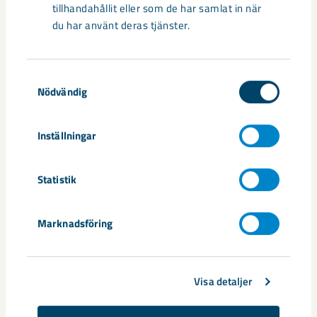
tillhandahållit eller som de har samlat in när
värdepappersmarknaden.
du har använt deras tjänster.
Documents
Samtyckesval
Nödvändig
Pressmeddelande_LKAB:s delårsrapport för för
sta kvartalet 2018
Inställningar
LKAB:s delårsrapport Q1 2018
Statistik
Dela
Marknadsföring
Taggar
Visa detaljer
delårsrapport