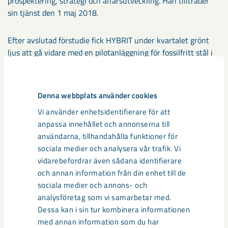
prospektering, strategi och affärsutveckling. Han tillträder
sin tjänst den 1 maj 2018.
Efter avslutad förstudie fick HYBRIT under kvartalet grönt
ljus att gå vidare med en pilotanläggning för fossilfritt stål i
Luleå och Malmfälten. Initiativet drivs som en joint venture
mellan LKAB, SSAB och Vattenfall, vilket på sikt kan minska
Sveriges totala koldioxidutsläpp med tio procent och Finlands
Denna webbplats använder cookies
med sju procent.
Vi använder enhetsidentifierare för att
anpassa innehållet och annonserna till
— LKAB har stora möjligheter att bidra till en mer hållbar
användarna, tillhandahålla funktioner för
utveckling även i ett större perspektiv. Ambitionen är att
sociala medier och analysera vår trafik. Vi
förbättra effektiviteten i nästa generations LKAB med 40-50
vidarebefordrar även sådana identifierare
procent och att vi till 2045 är en verksamhet fri från
och annan information från din enhet till de
koldioxidutsläpp, avslutar Jan Moström.
sociala medier och annons- och
analysföretag som vi samarbetar med.
Informationen i detta pressmeddelande är sådan som LKAB ska
Dessa kan i sin tur kombinera informationen
offentliggöra enligt lagen (1991:980) om handel med finansiella
med annan information som du har
instrument och/eller lagen (2007:528) om