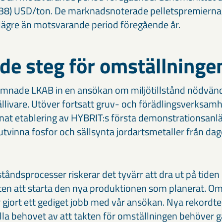
(138) USD/ton. De marknadsnoterade pelletspremierna 
lägre än motsvarande period föregående år.
de steg för omställninge
ämnade LKAB in en ansökan om miljötillstånd nödvändi
ällivare. Utöver fortsatt gruv- och förädlingsverksam
at etablering av HYBRIT:s första demonstrationsanlä
 utvinna fosfor och sällsynta jordartsmetaller från da
ståndsprocesser riskerar det tyvärr att dra ut på tide
ten att starta den nya produktionen som planerat. Om
ar gjort ett gediget jobb med vår ansökan. Nya rekord
 alla behovet av att takten för omställningen behöver 