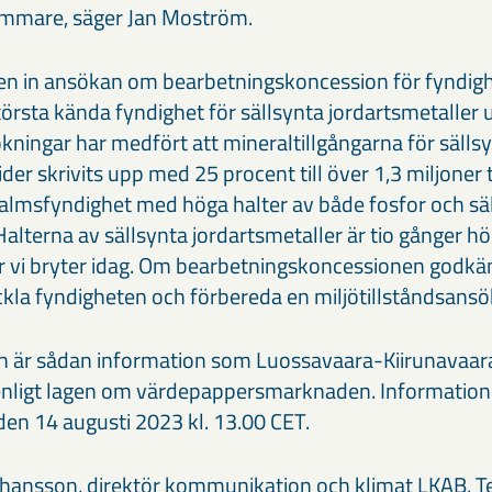
ammare, säger Jan Moström.
 in ansökan om bearbetningskoncession för fyndighe
örsta kända fyndighet för sällsynta jordartsmetaller 
kningar har medfört att mineraltillgångarna för sälls
der skrivits upp med 25 procent till över 1,3 miljoner to
lmsfyndighet med höga halter av både fosfor och sä
Halterna av sällsynta jordartsmetaller är tio gånger hö
 vi bryter idag. Om bearbetningskoncessionen godkän
eckla fyndigheten och förbereda en miljötillståndsansö
 är sådan information som Luossavaara-Kiirunavaara
 enligt lagen om värdepappersmarknaden. Informatio
den 14 augusti 2023 kl. 13.00 CET.
ohansson, direktör kommunikation och klimat LKAB. Te