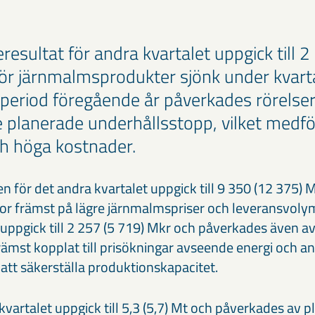
resultat för andra kvartalet uppgick till 
för järnmalmsprodukter sjönk under kvarta
eriod föregående år påverkades rörelser
e planerade underhållsstopp, vilket medfö
h höga kostnader.
 för det andra kvartalet uppgick till 9 350 (12 375) M
r främst på lägre järnmalmspriser och leveransvoly
 uppgick till 2 257 (5 719) Mkr och påverkades även a
rämst kopplat till prisökningar avseende energi och a
att säkerställa produktionskapacitet.
vartalet uppgick till 5,3 (5,7) Mt och påverkades av 