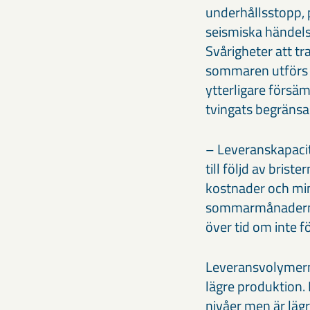
underhållsstopp, p
seismiska händel
Svårigheter att tr
sommaren utförs 
ytterligare försä
tvingats begräns
– Leveranskapacit
till följd av bri
kostnader och minsk
sommarmånadernas
över tid om inte 
Leveransvolymerna
lägre produktion.
nivåer men är läg