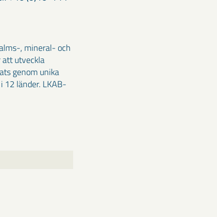
malms-, mineral- och
 att utveckla
klats genom unika
i 12 länder. LKAB-