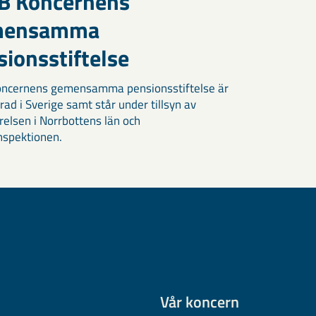
B Koncernens
mensamma
ionsstiftelse
oncernens gemensamma pensionsstiftelse är
rad i Sverige samt står under tillsyn av
relsen i Norrbottens län och
nspektionen.
Vår koncern