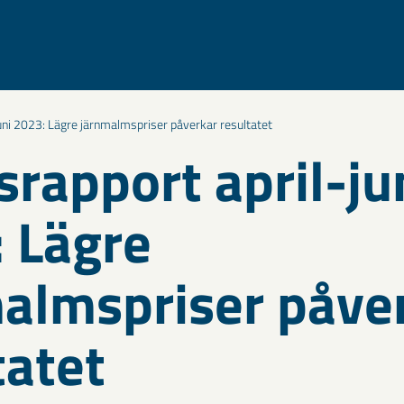
juni 2023: Lägre järnmalmspriser påverkar resultatet
srapport april-ju
 Lägre
almspriser påve
tatet