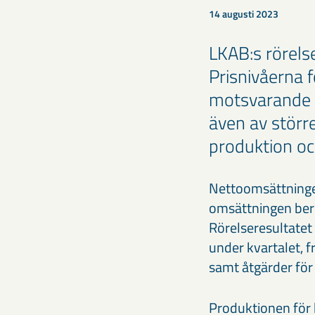
14 augusti 2023
LKAB:s rörelse
Prisnivåerna 
motsvarande p
även av störr
produktion oc
Nettoomsättningen
omsättningen bero
Rörelseresultatet
under kvartalet, f
samt åtgärder för 
Produktionen för k