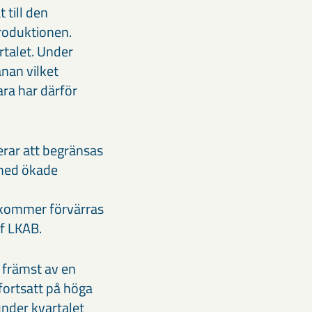
 till den
roduktionen.
rtalet. Under
an vilket
ra har därför
rar att begränsas
 med ökade
 kommer förvärras
ef LKAB.
 främst av en
fortsatt på höga
nder kvartalet