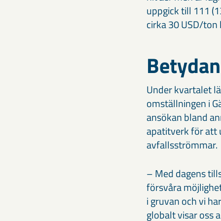
uppgick till 111 
cirka 30 USD/ton 
Betydan
Under kvartalet l
omställningen i G
ansökan bland ann
apatitverk för att
avfallsströmmar.
– Med dagens till
försvåra möjlighe
i gruvan och vi h
globalt visar oss