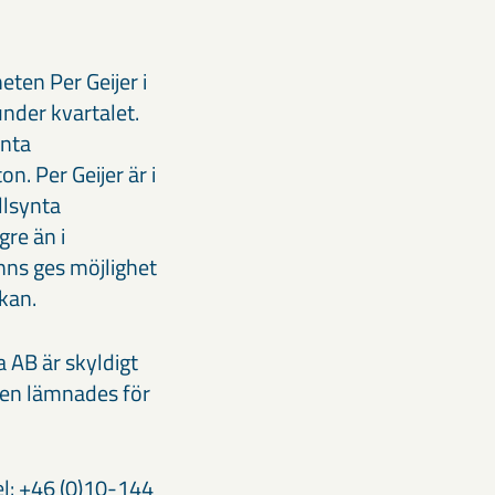
ten Per Geijer i
under kvartalet.
ynta
n. Per Geijer är i
llsynta
gre än i
ns ges möjlighet
kan.
 AB är skyldigt
nen lämnades för
l: +46 (0)10-144