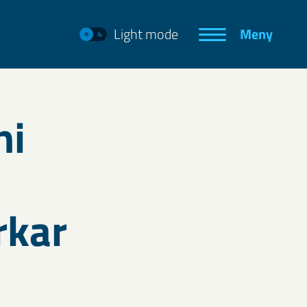
Light mode
Meny
ni
rkar