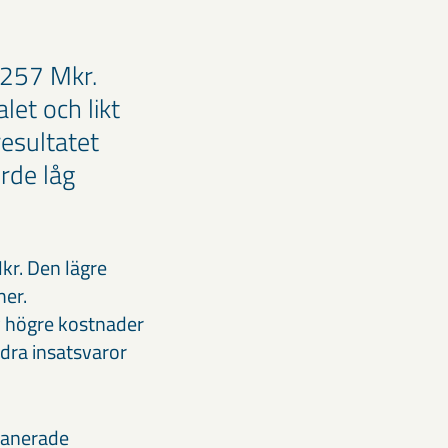
2 257 Mkr.
let och likt
esultatet
rde låg
kr. Den lägre
mer.
v högre kostnader
ndra insatsvaror
planerade