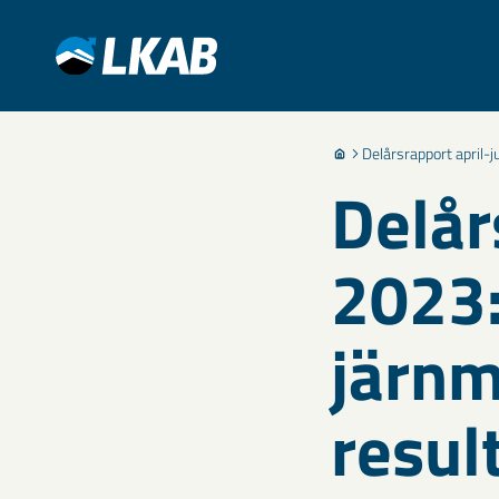
Delårsrapport april-
Delår
2023:
järnm
resul