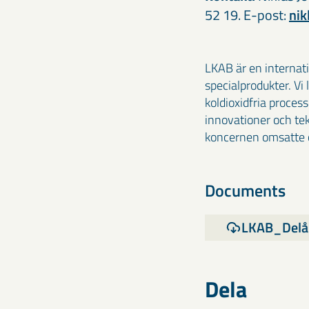
52 19. E-post:
ni
LKAB är en internat
specialprodukter. Vi
koldioxidfria proces
innovationer och te
koncernen omsatte c
Documents
LKAB_Delår
Dela