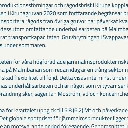
roduktionsstörningar och rågodsbrist i Kiruna kopplat
sen i Kirunagruvan 2020 som fortfarande begränsar p
ansportera rågods från övriga gruvor har påverkat kva
dessutom omfattande underhållsarbeten på Malmban
mrat transportkapaciteten. Gruvbrytningen i Svappavaa
as under sommaren.
eten för våra högförädlade järnmalmsprodukter riske
sterna på Malmbanan som redan idag är en trång sektor
ad flexibilitet till följd. Detta visas inte minst under
 underhållsarbeten och är något som vi tyvärr ser
förändring sker, säger Jan Moström, vd och koncernch
 för kvartalet uppgick till 5,8 (6,2) Mt och påverkade
 Det globala spotpriset för järnmalmsprodukter ligger 
re än motsvarande period föregående. Genomsnittet u