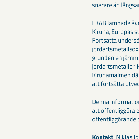
snarare än långs
LKAB lämnade även
Kiruna, Europas st
Fortsatta undersö
jordartsmetallsoxi
grunden en järnma
jordartsmetaller. 
Kirunamalmen där
att fortsätta utv
Denna information
att offentliggöra
offentliggörande 
Kontakt:
Niklas J