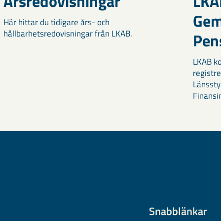
Årsredovisningar
LKA
Ge
Här hittar du tidigare års- och
hållbarhetsredovisningar från LKAB.
Pens
LKAB k
registre
Länssty
Finansi
Snabblänkar