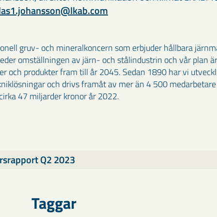
klas1.johansson@lkab.com
ionell gruv- och mineralkoncern som erbjuder hållbara järn
 leder omställningen av järn- och stålindustrin och vår plan är
ser och produkter fram till år 2045. Sedan 1890 har vi utvec
kniklösningar och drivs framåt av mer än 4 500 medarbetare 
irka 47 miljarder kronor år 2022.
srapport Q2 2023
Taggar