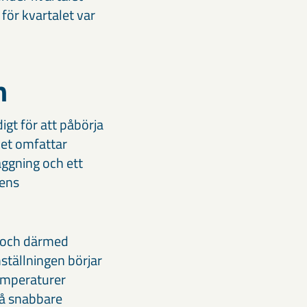
för kvartalet var
n
gt för att påbörja
het omfattar
ggning och ett
gens
n och därmed
ställningen börjar
temperaturer
gå snabbare