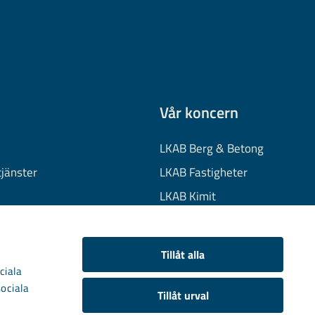
Vår koncern
LKAB Berg & Betong
tjänster
LKAB Fastigheter
LKAB Kimit
on
LKAB Mekaniska
onuppgifter
LKAB Minerals
Tillåt alla
kies
LKAB Wassara
ciala
sociala
Samhällsutveckling
Tillåt urval