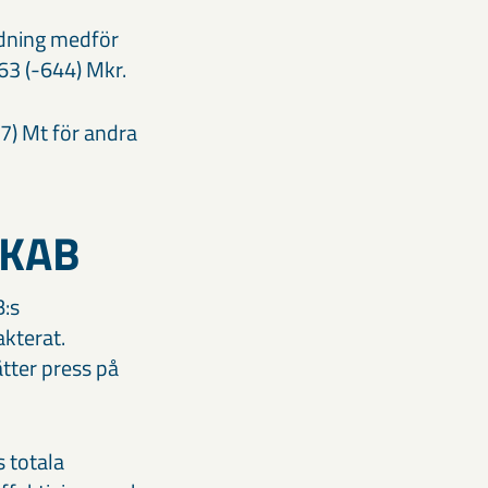
indning medför
063 (-644) Mkr.
,7) Mt för andra
LKAB
B:s
kterat.
tter press på
s totala