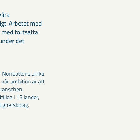
våra
igt. Arbetet med
s med fortsatta
 under det
r Norrbottens unika
 vår ambition är att
branschen.
llda i 13 länder,
tighetsbolag.