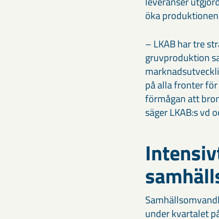
leveranser utgjor
öka produktionen 
– LKAB har tre st
gruvproduktion sa
marknadsutveckling
på alla fronter för
förmågan att broms
säger LKAB:s vd 
Intensiv
samhäll
Samhällsomvandlin
under kvartalet p