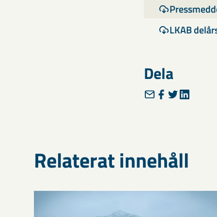
Pressmedde
LKAB delår
Dela
Relaterat innehåll