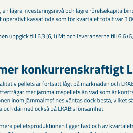
t, en lägre investeringsnivå och lägre rörelse­kapital­b
t operativt kassaflöde som för kvartalet totalt var 3 
n uppgick till 6,3 (6,1) Mt och leveranserna till 6,6 (6
 mer konkurrenskraftigt 
litativ pellets är fortsatt lågt på marknaden och LKA
fterfrågar mer järnmalmspellets än vad som är kontra
nen inom järnmalmsfines väntas dock bestå, vilket sä
a och därmed också på LKAB:s lönsamhet.
mera pellets­produktionen ligger fast och av kvartalet