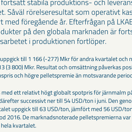
 fortsatt stabila produktions- och levera
et. Såväl rörelseresultat som operativt ka
rt med föregående år. Efterfrågan på LKAB
ukter på den globala marknaden är forts
gsarbetet i produktionen fortlöper.
 uppgick till 1 166 (-277) Mkr för andra kvartalet och
713 (3 800) Mkr. Resultat och omsättning påverkas posit
spris och högre pelletspremie än motsvarande period
 med ett relativt högt globalt spotpris för järnmalm 
 därefter successivt ner till 54 USD/ton i juni. Den geno
rtalet uppgick till 63 USD/ton, jämfört med 56 USD/to
d 2016. De marknads­noterade pelletspremierna var f
hela kvartalet.