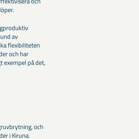
ffektivisera och
löper.
ögproduktiv
rund av
a flexibiliteten
ider och har
gt exempel på det,
gruvbrytning, och
der i Kiruna.