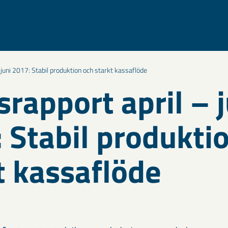
 juni 2017: Stabil produktion och starkt kassaflöde
srapport april – j
 Stabil produkti
t kassaflöde