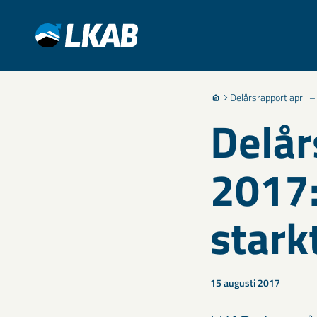
Delårsrapport april –
Delår
2017:
stark
15 augusti 2017