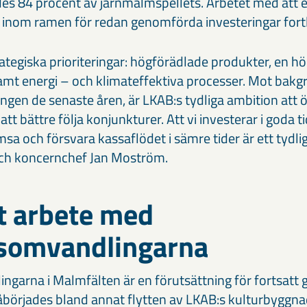
des 84 procent av järnmalmspellets. Arbetet med att e
inom ramen för redan genomförda investeringar fort
rategiska prioriteringar: högförädlade produkter, en h
mt energi – och klimateffektiva processer. Mot bakg
en de senaste åren, är LKAB:s tydliga ambition att ök
 att bättre följa konjunkturer. Att vi investerar i goda t
a och försvara kassaflödet i sämre tider är ett tydli
och koncernchef Jan Moström.
t arbete med
somvandlingarna
garna i Malmfälten är en förutsättning för fortsatt 
åbörjades bland annat flytten av LKAB:s kulturbyggna