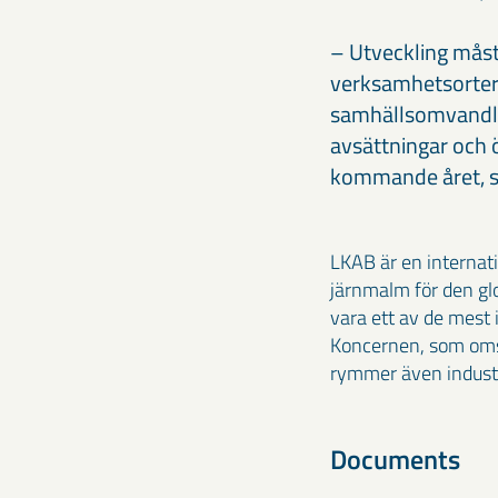
– Utveckling måst
verksamhetsorter 
samhällsomvandlin
avsättningar och ö
kommande året, s
LKAB är en internat
järnmalm för den glo
vara ett av de mest
Koncernen, som omsa
rymmer även industri
Documents