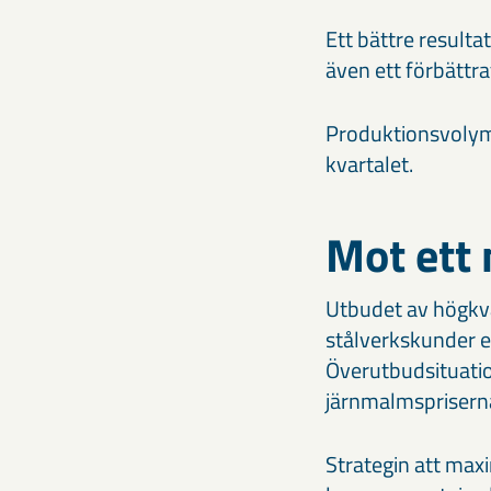
Ett bättre resulta
även ett förbättra
Produktions­volyme
kvartalet.
Mot ett
Utbudet av högkva
stålverkskunder e
Överutbudsituatio
järnmalmsprisern
Strategin att maxi