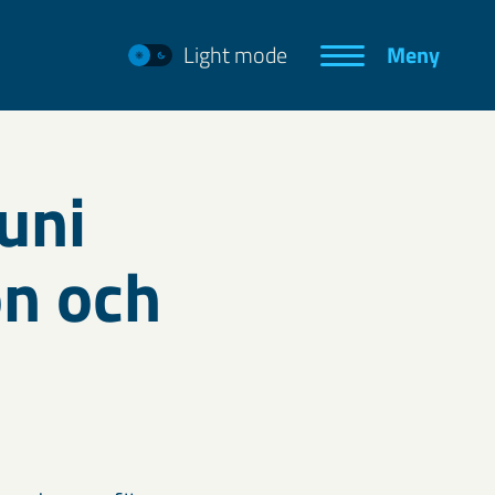
Light mode
Meny
uni
on och