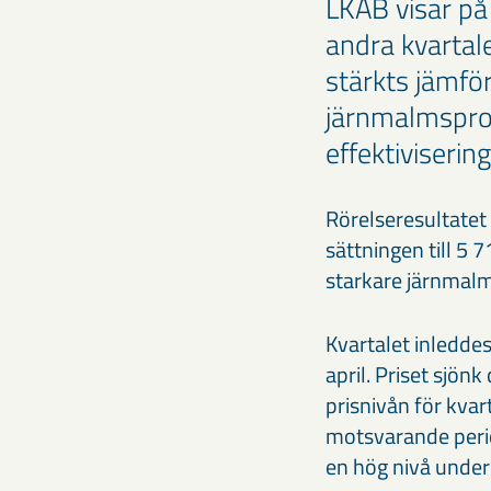
LKAB visar på
andra kvartal
stärkts jämfö
järnmalmsprod
effektiviserin
Rörelseresultatet
sättningen till 5 
starkare järnmalm
Kvartalet inleddes
april. Priset sjönk
prisnivån för kva
motsvarande perio
en hög nivå under 