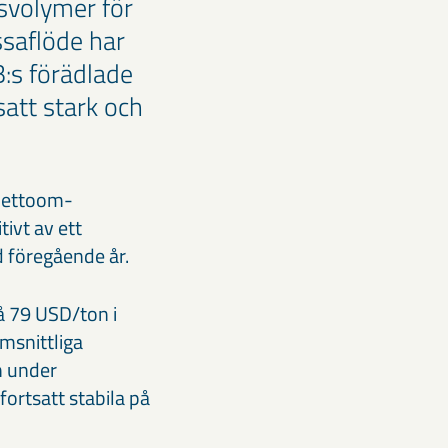
nsvolymer för
ssaflöde har
:s förädlade
att stark och
 nettoom­
ivt av ett
 föregående år.
på 79 USD/ton i
m­snittliga
n under
ortsatt stabila på