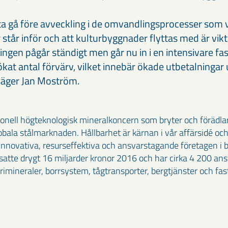
a gå före avveckling i de omvandlingsprocesser som 
står inför och att kulturbyggnader flyttas med är vikt
gen pågår ständigt men går nu in i en intensivare fa
kat antal förvärv, vilket innebär ökade utbetalningar
äger Jan Moström.
ionell högteknologisk mineralkoncern som bryter och förädla
bala stålmarknaden. Hållbarhet är kärnan i vår affärsidé och
 innovativa, resurseffektiva och ansvarstagande företagen i 
tte drygt 16 miljarder kronor 2016 och har cirka 4 200 anstä
mineraler, borrsystem, tågtransporter, bergtjänster och fas