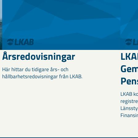
Årsredovisningar
LKA
Ge
Här hittar du tidigare års- och
hållbarhetsredovisningar från LKAB.
Pens
LKAB k
registre
Länssty
Finansi