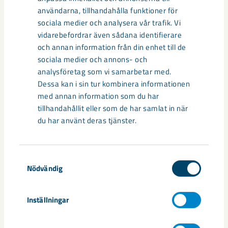
användarna, tillhandahålla funktioner för
sociala medier och analysera vår trafik. Vi
vidarebefordrar även sådana identifierare
Documents
och annan information från din enhet till de
sociala medier och annons- och
analysföretag som vi samarbetar med.
Release
Dessa kan i sin tur kombinera informationen
med annan information som du har
tillhandahållit eller som de har samlat in när
Dela
du har använt deras tjänster.
Samtyckesval
Taggar
Nödvändig
Björn Koorem
LKAB Berg &amp; Betong
Inställningar