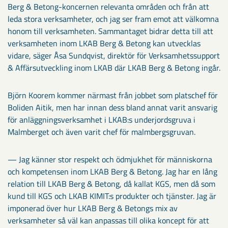
Berg & Betong-koncernen relevanta områden och från att
leda stora verksamheter, och jag ser fram emot att välkomna
honom till verksamheten. Sammantaget bidrar detta till att
verksamheten inom LKAB Berg & Betong kan utvecklas
vidare, säger Åsa Sundqvist, direktör för Verksamhetssupport
& Affärsutveckling inom LKAB där LKAB Berg & Betong ingår.
Björn Koorem kommer närmast från jobbet som platschef för
Boliden Aitik, men har innan dess bland annat varit ansvarig
för anläggningsverksamhet i LKAB:s underjordsgruva i
Malmberget och även varit chef för malmbergsgruvan.
— Jag känner stor respekt och ödmjukhet för människorna
och kompetensen inom LKAB Berg & Betong. Jag har en lång
relation till LKAB Berg & Betong, då kallat KGS, men då som
kund till KGS och LKAB KIMIT:s produkter och tjänster. Jag är
imponerad över hur LKAB Berg & Betongs mix av
verksamheter så väl kan anpassas till olika koncept för att