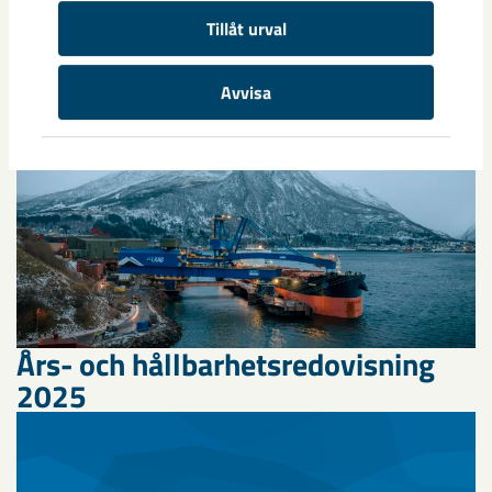
Relaterat innehåll
Tillåt urval
Avvisa
Års- och hållbarhetsredovisning
2025