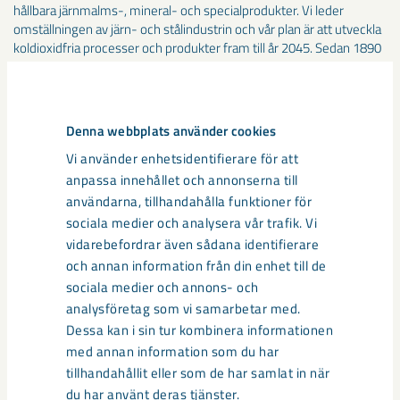
hållbara järnmalms-, mineral- och specialprodukter. Vi leder
omställningen av järn- och stålindustrin och vår plan är att utveckla
koldioxidfria processer och produkter fram till år 2045. Sedan 1890
har vi utvecklats genom unika innovationer och tekniklösningar och
drivs framåt av närmare 5200 medarbetare i 12 länder. LKAB-
koncernen omsatte cirka 43 miljarder kronor år 2023. lkab.com
Denna webbplats använder cookies
Vi använder enhetsidentifierare för att
Media
anpassa innehållet och annonserna till
användarna, tillhandahålla funktioner för
sociala medier och analysera vår trafik. Vi
vidarebefordrar även sådana identifierare
och annan information från din enhet till de
sociala medier och annons- och
analysföretag som vi samarbetar med.
Dessa kan i sin tur kombinera informationen
med annan information som du har
tillhandahållit eller som de har samlat in när
du har använt deras tjänster.