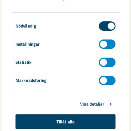
Documents
Samtyckesval
Nödvändig
20240425_Pressmeddelande_LKAB årsstämma
2024
Inställningar
Dela
Statistik
Marknadsföring
Taggar
årsstämma
Visa detaljer
Tillåt alla