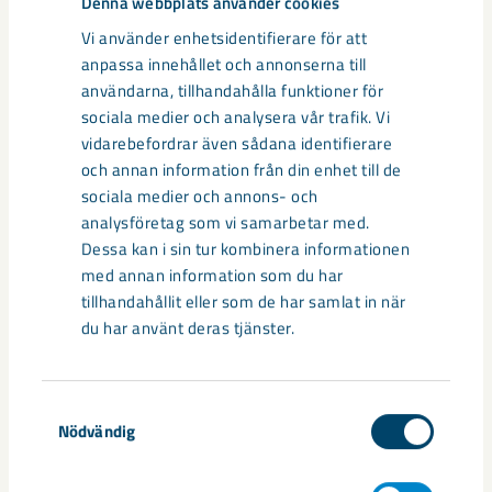
Denna webbplats använder cookies
Vi använder enhetsidentifierare för att
anpassa innehållet och annonserna till
Dela
användarna, tillhandahålla funktioner för
sociala medier och analysera vår trafik. Vi
vidarebefordrar även sådana identifierare
och annan information från din enhet till de
Taggar
sociala medier och annons- och
analysföretag som vi samarbetar med.
Gällivare
Malmberget
samhällsomvandling
Dessa kan i sin tur kombinera informationen
med annan information som du har
tillhandahållit eller som de har samlat in när
du har använt deras tjänster.
Relaterat innehåll
Samtyckesval
Nödvändig