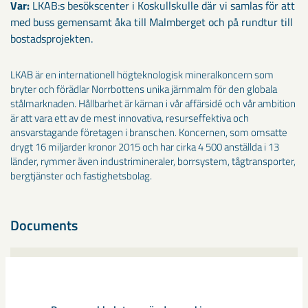
Var:
LKAB:s besökscenter i Koskullskulle där vi samlas för att
med buss gemensamt åka till Malmberget och på rundtur till
bostadsprojekten.
LKAB är en internationell högteknologisk mineralkoncern som
bryter och förädlar Norrbottens unika järnmalm för den globala
stålmarknaden. Hållbarhet är kärnan i vår affärsidé och vår ambition
är att vara ett av de mest innovativa, resurseffektiva och
ansvarstagande företagen i branschen. Koncernen, som omsatte
drygt 16 miljarder kronor 2015 och har cirka 4 500 anställda i 13
länder, rymmer även industrimineraler, borrsystem, tågtransporter,
bergtjänster och fastighetsbolag.
Documents
Pressinbjudan_LKAB_Gällivare kommun_Flytt a
v kulturbyggnader och nya bostadsprojekt i Mal
mberget