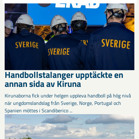
Handbollstalanger upptäckte en
annan sida av Kiruna
Kirunaborna fick under helgen uppleva handboll på hög nivå
när ungdomslandslag från Sverige, Norge, Portugal och
Spanien möttes i Scandiberico ...