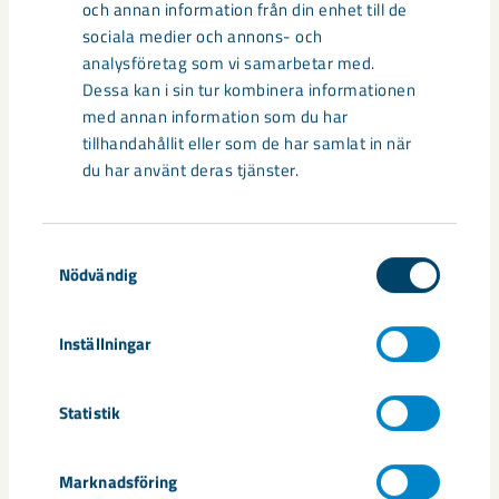
och annan information från din enhet till de
sociala medier och annons- och
Dela
analysföretag som vi samarbetar med.
Dessa kan i sin tur kombinera informationen
med annan information som du har
tillhandahållit eller som de har samlat in när
Taggar
du har använt deras tjänster.
Anders Lundgren
LKAB Minerals
Tyskland
Samtyckesval
Nödvändig
Inställningar
Relaterat innehåll
Statistik
Marknadsföring