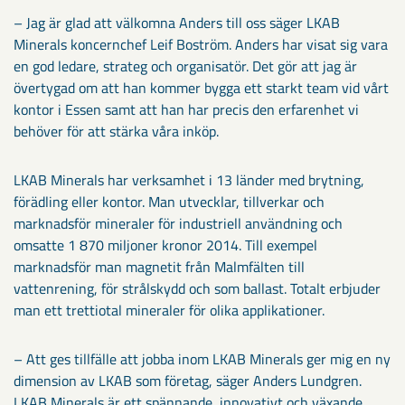
– Jag är glad att välkomna Anders till oss säger LKAB
Minerals koncernchef Leif Boström. Anders har visat sig vara
en god ledare, strateg och organisatör. Det gör att jag är
övertygad om att han kommer bygga ett starkt team vid vårt
kontor i Essen samt att han har precis den erfarenhet vi
behöver för att stärka våra inköp.
LKAB Minerals har verksamhet i 13 länder med brytning,
förädling eller kontor. Man utvecklar, tillverkar och
marknadsför mineraler för industriell användning och
omsatte 1 870 miljoner kronor 2014. Till exempel
marknadsför man magnetit från Malmfälten till
vattenrening, för strålskydd och som ballast. Totalt erbjuder
man ett trettiotal mineraler för olika applikationer.
– Att ges tillfälle att jobba inom LKAB Minerals ger mig en ny
dimension av LKAB som företag, säger Anders Lundgren.
LKAB Minerals är ett spännande, innovativt och växande